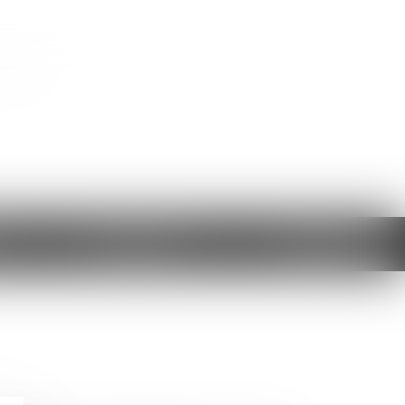
ts
Honoraires
Contact