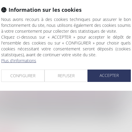
Information sur les cookies
Le droit immobilier parcourt les branche
biens, en s'attachant uniquement aux règle
Nous avons recours à des cookies techniques pour assurer le bon
fonctionnement du site, nous utilisons également des cookies soumis
Ses domaines d'intervention sont vastes 
à votre consentement pour collecter des statistiques de visite.
Cliquez ci-dessous sur « ACCEPTER » pour accepter le dépôt de
construction que celles des copropriétés
l'ensemble des cookies ou sur « CONFIGURER » pour choisir quels
public.
cookies nécessitant votre consentement seront déposés (cookies
statistiques), avant de continuer votre visite du site.
Nos compétences en la matière sont larges,
Plus d'informations
ACCEPTER
CONFIGURER
REFUSER
FORTES CHALEURS : MESURES DE PRÉVENTION ET ACTIONS DE L'INSPECTION DU TRAVAIL
e vagues de chaleur plus fréquentes, plus longues et
ace à plusieurs épisodes caniculaires particulièrement
tion générale, mais également pour les travailleurs...