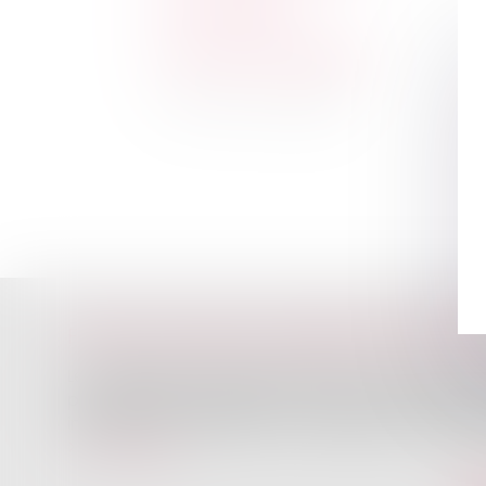
Droit pénal
Droit commercial
Droit immobilier
Le changement climatique entraine la survenue d
plus intenses. Depuis la fin mai, la France fait f
intenses, qui constituent un risque pour la popula
Lire la suite