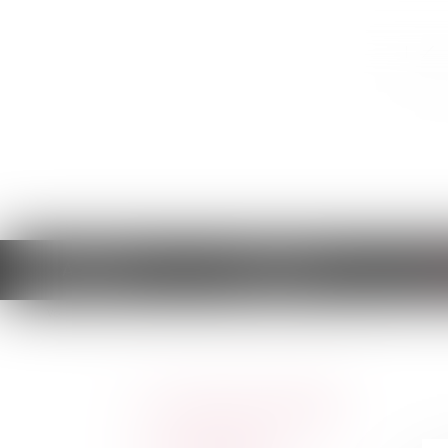
K
Accueil
L'avocat
L
Vous êtes ici :
Les domaines d'intervention
Droit immobilier
Droit de la famille