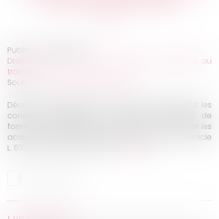
les obstacles financiers
Publié le :
05/08/2025
Droit du travail - Salariés
/
Relation individuelles au
travail
Source :
www.lemag-juridique.com
Décret n°2025-663 du 18 juillet 2025 définissant les
conditions d'éligibilité au compte personnel de
formation des actions permettant de faire valider les
acquis de l'expérience mentionnées au 3° de l'article
L. 6313-1 du code du travail...
Lire la suite