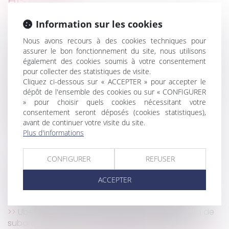
HISTORIQUE
Information sur les cookies
DPE : la lutte contre la fraude aux diagnostics de
performance énergétique se renforce
Nous avons recours à des cookies techniques pour
Pas de retour de l’enfant, pas de remboursement
assurer le bon fonctionnement du site, nous utilisons
également des cookies soumis à votre consentement
des frais engagés
pour collecter des statistiques de visite.
La régularisation postérieure des loyers fait échec
Cliquez ci-dessous sur « ACCEPTER » pour accepter le
à la résiliation du bail en procédure collective !
dépôt de l'ensemble des cookies ou sur « CONFIGURER
Rupture conventionnelle et licenciement : quelle
» pour choisir quels cookies nécessitant votre
indemnité est due au salarié ?
consentement seront déposés (cookies statistiques),
avant de continuer votre visite du site.
Directive « green claims »
Plus d'informations
Transmission d’entreprises en France : où en est-
on ?
CONFIGURER
REFUSER
Successions et donations déguisées : les fruits
doivent aussi être rapportés
ACCEPTER
Hôteliers et plateformes de réservation : des
relations commerciales souvent déséquilibrées
Uber échappe à la requalification : pas de lien de
subordination pour le chauffeur indépendant