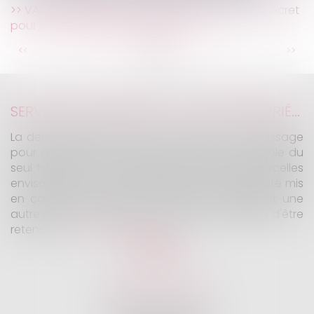
VAE et compte personnel de formation : un décret
pour lever les obstacles financiers
...
...
<<
<
15
16
17
18
19
20
21
>
>>
SERVITUDE DE PASSAGE : TOUS LES PROPRIÉTAIRES VOISINS N'ONT PAS À ÊTRE APPELÉS EN JUSTICE
La demande tendant à fixer l'assiette d'un passage
pour désenclaver un fonds n'est pas irrecevable du
seul fait que les propriétaires de toutes les parcelles
envisagées au cours de l'expertise n'ont pas été mis
en cause. Encore faut-il qu'il existe réellement une
autre solution de désenclavement susceptible d'être
retenue.
Lire la suite
KALIFA Avocats