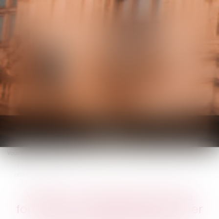
KALIFA Avocats
Ouvrir
le
Vous êtes ici :
Accueil
menu
VAE et compte personnel de formation : un décret pour lever les
obstacles financiers
VAE et compte personnel de
formation : un décret pour lever