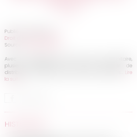
restaurant ?
Publié le :
09/03/2021
Droit du travail - Salariés
Source :
www.capital.fr
Avec le télétravail imposé par la crise sanitaire,
plusieurs entreprises ont décidé d’arrêter de
distribuer des tickets restaurants à leurs salariés...
Lire
la suite
HISTORIQUE