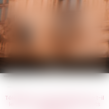
KALIFA Avocats
Ouvrir
le
Vous êtes ici :
Accueil
menu
Télétravail : votre employeur a-t-il le droit de supprimer les tickets
restaurant ?
Télétravail : votre employeur a-t-il
le droit de supprimer les tickets