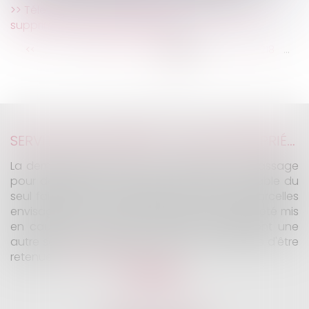
Télétravail : votre employeur a-t-il le droit de
supprimer les tickets restaurant ?
...
...
<<
<
212
213
214
215
216
217
218
>
>>
SERVITUDE DE PASSAGE : TOUS LES PROPRIÉTAIRES VOISINS N'ONT PAS À ÊTRE APPELÉS EN JUSTICE
La demande tendant à fixer l'assiette d'un passage
pour désenclaver un fonds n'est pas irrecevable du
seul fait que les propriétaires de toutes les parcelles
envisagées au cours de l'expertise n'ont pas été mis
en cause. Encore faut-il qu'il existe réellement une
autre solution de désenclavement susceptible d'être
retenue.
Lire la suite