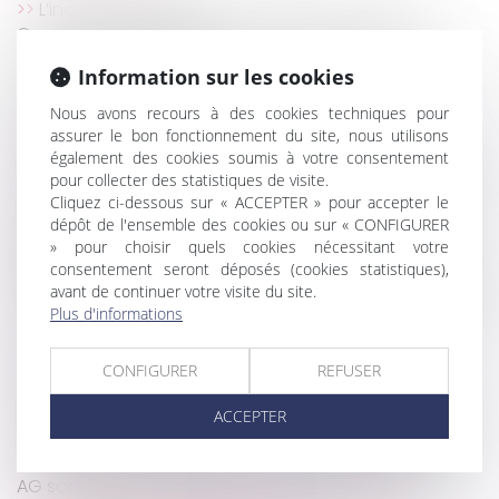
L’indemnité d’éviction en question devant le
Conseil constitutionnel
Il tient des propos radicaux, dénigre la mère et
Information sur les cookies
perd son droit de visite et de communication
Nous avons recours à des cookies techniques pour
Bonus-malus : les sanctions prévues contre les
assurer le bon fonctionnement du site, nous utilisons
employeurs qui abusent des contrats courts
également des cookies soumis à votre consentement
Sous-traitance : pas de condition suspensive pour
pour collecter des statistiques de visite.
la caution de l’entrepreneur principal
Cliquez ci-dessous sur « ACCEPTER » pour accepter le
Contestation du caractère professionnel de la
dépôt de l'ensemble des cookies ou sur « CONFIGURER
maladie : évolution de jurisprudence concernant la
» pour choisir quels cookies nécessitant votre
consentement seront déposés (cookies statistiques),
prescription
avant de continuer votre visite du site.
Concurrence : la Commission européenne prépare
Plus d'informations
son acte d'accusation contre Apple
Droit et Argent. Succession : donation, legs...
CONFIGURER
REFUSER
comment donner à une association ?
Droit du père biologique et irrecevabilité de son
ACCEPTER
intervention à la procédure d'adoption de l'enfant
Si les questions relatives aux travaux décidés en
AG sont indissociables, un seul vote suffit