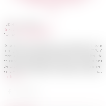
entreprise (ex-TVS)
Publié le :
25/01/2023
Droit du travail - Employeurs
Source :
www.legifiscal.fr
Depuis 2022, les entreprises sont imposables à deux
taxes, les deux anciennes composantes de la TVS, à
raison des voitures particulières (ou véhicules de
tourisme) qu'elles utilisent : la taxe sur les émissions
de dioxyde de carbonne des véhicules de tourisme ;
la taxe sur l'ancienneté des véhicules de tourisme...
Lire la suite