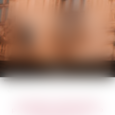
KALIFA Avocats
Ouvrir
le
Vous êtes ici :
Accueil
menu
Les taxes sur les véhicules particulières utilisées par une entreprise (ex-
TVS)
Les taxes sur les véhicules
particulières utilisées par une