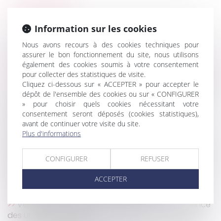
HISTORIQUE
Information sur les cookies
TVA autoliquidée dans le bâtiment sans contrat
Nous avons recours à des cookies techniques pour
de sous-traitance
assurer le bon fonctionnement du site, nous utilisons
Les taxes sur les véhicules particulières utilisées par
également des cookies soumis à votre consentement
une entreprise (ex-TVS)
pour collecter des statistiques de visite.
Les jours de RTT peuvent désormais être monétisés
Cliquez ci-dessous sur « ACCEPTER » pour accepter le
dépôt de l'ensemble des cookies ou sur « CONFIGURER
Protection de l’enfance : les textes d’application
» pour choisir quels cookies nécessitant votre
de la loi «Taquet »
consentement seront déposés (cookies statistiques),
En cas de loterie commerciale trompeuse sur le
avant de continuer votre visite du site.
gain promis, le préjudice est moral
Plus d'informations
Prescription de la demande en requalification d’un
bail en bail commercial
CONFIGURER
REFUSER
Délégation d’autorité parentale en vue d’adoption
: les précisions de la Cour de cassation
ACCEPTER
Nouvelle donne pour les astreintes ?
Vérification et correction des DSN : la compétence
des Urssaf est élargie