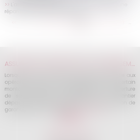
L'assureur dommages ouvrage doit assurer une
réparation efficace et pérenne
...
...
<<
<
137
138
139
140
141
142
143
>
>>
ASSURANCE CONSTRUCTION : LE DÉPASSEMENT DU MONTANT MAXIMAL GARANTI PEUT EXCLURE TOUTE COUVERTURE
Lorsqu'un contrat d'assurance limite sa garantie aux
opérations dont le coût n'excède pas un certain
montant, l'assuré ne peut prétendre à la couverture
de son assureur s'il intervient sur un chantier
dépassant ce seuil sans avoir obtenu l'extension de
garantie prévue au contrat...
Lire la suite
KALIFA Avocats