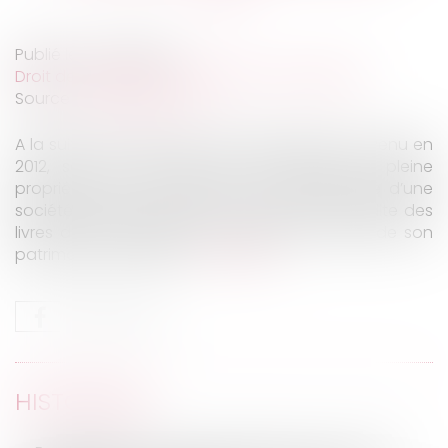
Publié le :
27/02/2023
Droit des sociétés
/
Transmission d’entreprise
Source :
www.aurep.com
A la suite du décès d’un chef d’entreprise survenu en
2012, son fils a hérité de 919 actions en pleine
propriété et de 23 actions en nue-propriété d’une
société, laquelle exploite une galerie d'art, édite des
livres d'art et donne en location une partie de son
patrimoine immobilier...
Lire la suite
HISTORIQUE