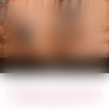
KALIFA Avocats
Ouvrir
le
Vous êtes ici :
Accueil
menu
Société ayant une activité mixte, et éligibilité au Pacte Duretil
Société ayant une activité mixte,
et éligibilité au Pacte Duretil