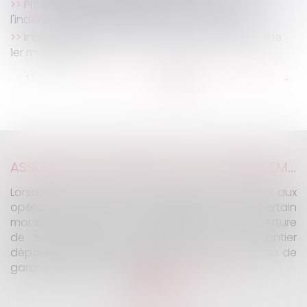
Précisions jurisprudentielles sur le calcul de
l'indemnité de requalification d'un CDD en CDI
Index d'égalité professionnelle à publier avant le
1er mars 2023
...
...
<<
<
133
134
135
136
137
138
139
>
>>
ASSURANCE CONSTRUCTION : LE DÉPASSEMENT DU MONTANT MAXIMAL GARANTI PEUT EXCLURE TOUTE COUVERTURE
Lorsqu'un contrat d'assurance limite sa garantie aux
opérations dont le coût n'excède pas un certain
montant, l'assuré ne peut prétendre à la couverture
de son assureur s'il intervient sur un chantier
dépassant ce seuil sans avoir obtenu l'extension de
garantie prévue au contrat...
Lire la suite