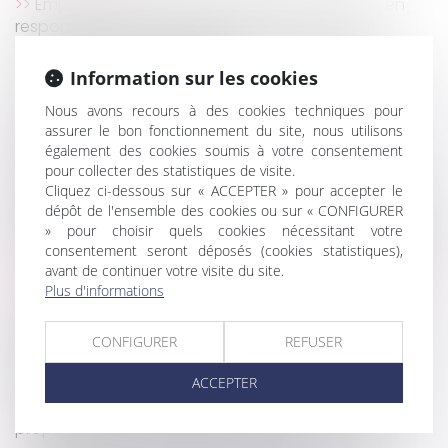
Empiétement et bail emphytéotique, l’action en
responsabilité contractuelle est soumise à la
prescription quinquennale
La notification du jugement est un préalable à la
Information sur les cookies
majoration du taux de l'intérêt légal
Nous avons recours à des cookies techniques pour
Succession : qu’est-ce qu’une attestation de
assurer le bon fonctionnement du site, nous utilisons
porte-fort ?
également des cookies soumis à votre consentement
Déspécialisation en cours de bail et loyer du bail
pour collecter des statistiques de visite.
renouvelé
Cliquez ci-dessous sur « ACCEPTER » pour accepter le
dépôt de l'ensemble des cookies ou sur « CONFIGURER
Harcèlement moral : le salarié doit établir les faits
» pour choisir quels cookies nécessitant votre
présumés et non démontrer l’existence d’un préjudice
consentement seront déposés (cookies statistiques),
Société ayant une activité mixte, et éligibilité au
avant de continuer votre visite du site.
Pacte Duretil
Plus d'informations
L’Autorité de la concurrence consulte le marché
dans le cadre de l’examen du projet de prise de
CONFIGURER
REFUSER
contrôle du groupe Smartbox par le groupe
Wonderbox
ACCEPTER
Les cotisations dues à la Cipav sont désormais
proportionnelles au revenu d’activité