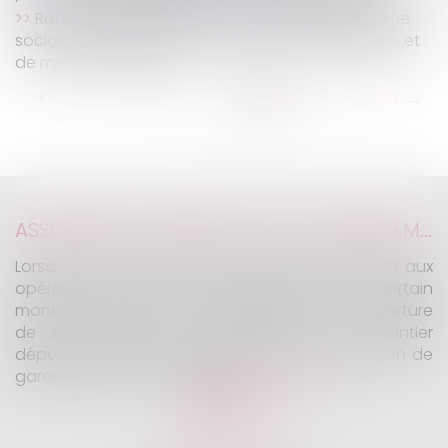
Réforme des retraites : harmonisation du régime
social des indemnités de rupture conventionnelle et
de mise à la retraite
...
...
<<
<
125
126
127
128
129
130
131
>
>>
ASSURANCE CONSTRUCTION : LE DÉPASSEMENT DU MONTANT MAXIMAL GARANTI PEUT EXCLURE TOUTE COUVERTURE
Lorsqu'un contrat d'assurance limite sa garantie aux
opérations dont le coût n'excède pas un certain
montant, l'assuré ne peut prétendre à la couverture
de son assureur s'il intervient sur un chantier
dépassant ce seuil sans avoir obtenu l'extension de
garantie prévue au contrat...
Lire la suite