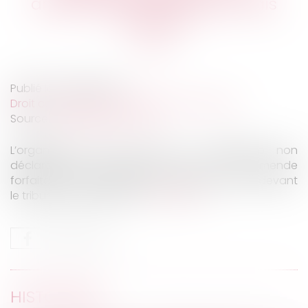
amende forfaitaire désormais
possible
Publié le :
28/04/2023
Droit commercial
/
Droit de la concurrence
Source :
efl.businesscomm.fr
L’organisateur d’une vente au déballage non
déclarée peut désormais payer une amende
forfaitaire et échapper ainsi à des poursuites devant
le tribunal correctionnel...
Lire la suite
HISTORIQUE