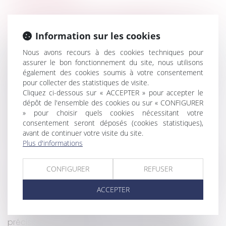
Sanction d’une vente au déballage irrégulière : une
amende forfaitaire désormais possible
Information sur les cookies
Travaux initiés par l’usufruitier et recevabilité de
l’action sur le fondement de la garantie décennale
Nous avons recours à des cookies techniques pour
assurer le bon fonctionnement du site, nous utilisons
exercée par le nu propriétaire
également des cookies soumis à votre consentement
Décès d’un associé de société civile : preuve de la
pour collecter des statistiques de visite.
qualité d'associé des héritiers
Cliquez ci-dessous sur « ACCEPTER » pour accepter le
Retraite ou invalidité du locataire commercial
dépôt de l'ensemble des cookies ou sur « CONFIGURER
: quel loyer en cas de cession-déspécialisation ?
» pour choisir quels cookies nécessitant votre
consentement seront déposés (cookies statistiques),
Indemnisation d’occupation et liquidation des
avant de continuer votre visite du site.
intérêts patrimoniaux des concubins
Plus d'informations
La réforme des retraites est promulguée
Responsabilité des produits défectueux : le défaut
CONFIGURER
REFUSER
d’information établit celui du produit
L’indemnité de licenciement et l’infraction pénale
ACCEPTER
éventuelle de l’employeur
Contrat de sécurisation professionnelle et
précision par l’employeur du motif économique