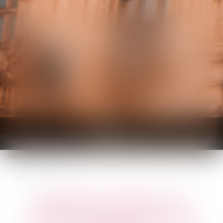
KALIFA Avocats
Ouvrir
le
Vous êtes ici :
Accueil
menu
Sanction d’une vente au déballage irrégulière : une amende forfaitaire
désormais possible
Sanction d’une vente au
déballage irrégulière : une