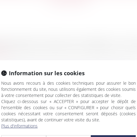
 être alignée prochainement par le législateur sur cell
suite
Information sur les cookies
Nous avons recours à des cookies techniques pour assurer le bon
fonctionnement du site, nous utilisons également des cookies soumis
à votre consentement pour collecter des statistiques de visite.
Cliquez ci-dessous sur « ACCEPTER » pour accepter le dépôt de
l'ensemble des cookies ou sur « CONFIGURER » pour choisir quels
 bon de commande
cookies nécessitant votre consentement seront déposés (cookies
statistiques), avant de continuer votre visite du site.
Plus d'informations
irc-Arrco aux Urssaf à nouveau reporté ?
ier les anomalies et opposabilité