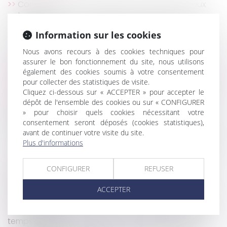
Construction : le chantier peut il être interdit aux
acheteurs ?
Bail commercial : assignation en nullité du congé
Information sur les cookies
et en paiement d’une indemnité d’éviction
Nous avons recours à des cookies techniques pour
La CJUE élargit le champ de l’action en réparation
assurer le bon fonctionnement du site, nous utilisons
pour entente illicite
également des cookies soumis à votre consentement
Reprendre un fonds de commerce ou des titres de
pour collecter des statistiques de visite.
société : quelles conséquences ?
Cliquez ci-dessous sur « ACCEPTER » pour accepter le
Exhaussement du sol et infraction pénale au titre
dépôt de l'ensemble des cookies ou sur « CONFIGURER
du Code de l’urbanisme
» pour choisir quels cookies nécessitant votre
consentement seront déposés (cookies statistiques),
L’absence de liquidation et de partage de la
avant de continuer votre visite du site.
communauté peut-il constituer un recel successoral
Plus d'informations
?
Paiement des cotisations URSSAF et portage
CONFIGURER
REFUSER
salarial
Ordonnance « copropriété » : projet de loi de
ACCEPTER
ratification
Le « travail léger » devient « travail aménagé ou à
temps partiel »