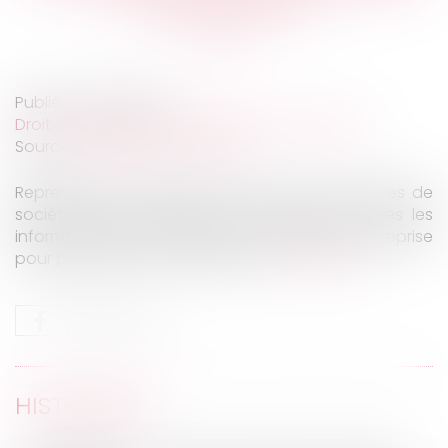
conséquences ?
Publié le :
12/02/2020
Droit des sociétés
/
Transmission d’entreprise
Source :
bpifrance-creation.fr
Reprendre un fonds de commerce ou des titres de
société, quelles différences ? Retrouver toutes les
informations sur ces deux modes juridiques de reprise
pour prendre la bonne décision...
Lire la suite
HISTORIQUE