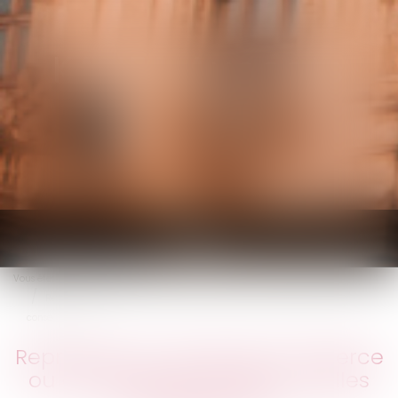
KALIFA Avocats
Ouvrir
le
Vous êtes ici :
Accueil
menu
Reprendre un fonds de commerce ou des titres de société : quelles
conséquences ?
Reprendre un fonds de commerce
ou des titres de société : quelles