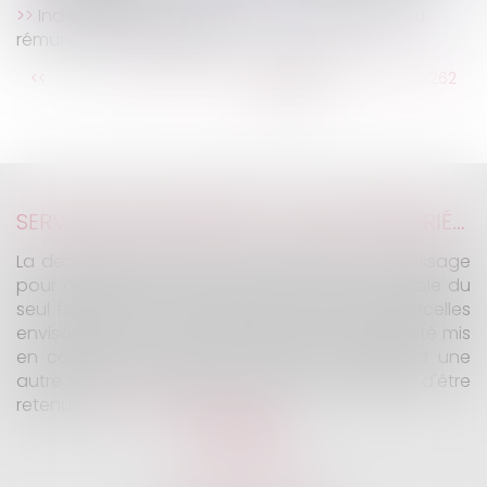
Indemnité transactionnelle : indemnisation ou
rémunération du salarié ?
...
<<
<
256
257
258
259
260
261
262
...
>
>>
SERVITUDE DE PASSAGE : TOUS LES PROPRIÉTAIRES VOISINS N'ONT PAS À ÊTRE APPELÉS EN JUSTICE
La demande tendant à fixer l'assiette d'un passage
pour désenclaver un fonds n'est pas irrecevable du
seul fait que les propriétaires de toutes les parcelles
envisagées au cours de l'expertise n'ont pas été mis
en cause. Encore faut-il qu'il existe réellement une
autre solution de désenclavement susceptible d'être
retenue.
Lire la suite