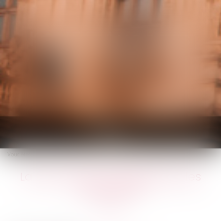
KALIFA Avocats
Ouvrir
le
Vous êtes ici :
Accueil
La rénovation énergétique des bâtiments
menu
La rénovation énergétique des
bâtiments