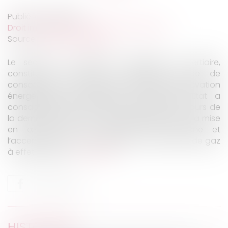
Publié le :
10/11/2022
Droit immobilier
/
Droit de la construction
Source :
www.ccomptes.fr
Le secteur du bâtiment, résidentiel et tertiaire,
constitue en France la première source de
consommation d’énergie. La politique de rénovation
énergétique des bâtiments, à laquelle l’État a
consacré plusieurs réformes législatives au cours de
la dernière décennie, est un outil majeur pour la mise
en œuvre de la stratégie bas carbone et
l’accentuation de la baisse de nos émissions de gaz
à effet de serre...
Lire la suite
HISTORIQUE