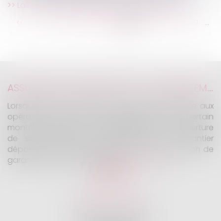
La rénovation énergétique des bâtiments
...
...
<<
<
143
144
145
146
147
148
149
>
>>
ASSURANCE CONSTRUCTION : LE DÉPASSEMENT DU MONTANT MAXIMAL GARANTI PEUT EXCLURE TOUTE COUVERTURE
Lorsqu'un contrat d'assurance limite sa garantie aux
opérations dont le coût n'excède pas un certain
montant, l'assuré ne peut prétendre à la couverture
de son assureur s'il intervient sur un chantier
dépassant ce seuil sans avoir obtenu l'extension de
garantie prévue au contrat...
Lire la suite
KALIFA Avocats
45 Rue de Courcelles