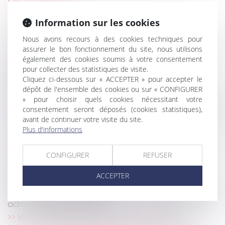
Information sur les cookies
Accord de distribution, reprise de fonds de
commerce et responsabilité délictuelle
Nous avons recours à des cookies techniques pour
Droit des successions
assurer le bon fonctionnement du site, nous utilisons
également des cookies soumis à votre consentement
La réception tacite des travaux n’est pas non
pour collecter des statistiques de visite.
équivoque en présence d’une contestation
Cliquez ci-dessous sur « ACCEPTER » pour accepter le
constante de ceux-ci
dépôt de l'ensemble des cookies ou sur « CONFIGURER
Régime social de l'indemnité transactionnelle
» pour choisir quels cookies nécessitant votre
réparant un préjudice : nouvel exemple jurisprudentiel
consentement seront déposés (cookies statistiques),
avant de continuer votre visite du site.
Erreur de surface dans le bail, diminution du loyer
Plus d'informations
et délais de forclusion
Lanceurs d'alerte : les entreprises d'au moins 50
salariés doivent actualiser leur procédure interne
CONFIGURER
REFUSER
Autonomie du régime matrimonial et de la
ACCEPTER
prestation compensatoire
Astreinte ou permanence ? Un important message
adressé aux juges du fond
Vice du consentement pour insanité d’esprit