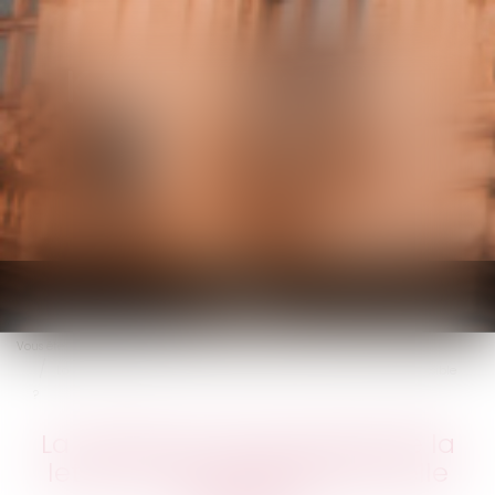
KALIFA Avocats
Ouvrir
le
Vous êtes ici :
Accueil
menu
La remise en main propre de la lettre de licenciement est-elle possible
?
La remise en main propre de la
lettre de licenciement est-elle