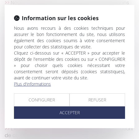
Nouveau dispositif d’exonération des cotisations
sociales : 2 nouveaux exemples chiffrés proposés par
l’URSSAF
Information sur les cookies
Certains héritiers n’ont pas le droit de renoncer à
Nous avons recours à des cookies techniques pour
une succession
assurer le bon fonctionnement du site, nous utilisons
Brèves précisions sur la responsabilité des
également des cookies soumis à votre consentement
architectes
pour collecter des statistiques de visite.
Cliquez ci-dessous sur « ACCEPTER » pour accepter le
Entreprises familiales : c'est le bon moment pour la
dépôt de l'ensemble des cookies ou sur « CONFIGURER
transmission
» pour choisir quels cookies nécessitant votre
Logement squatté : quels recours pour les
consentement seront déposés (cookies statistiques),
propriétaires ?
avant de continuer votre visite du site.
Un logement vendu avant le divorce n’est pas
Plus d'informations
soumis au droit de partage
Recours au télétravail : la consultation du CSE doit-
CONFIGURER
REFUSER
elle être systématique ?
ACCEPTER
La remise en main propre de la lettre de
licenciement est-elle possible ?
L'Autorité de la concurrence interdit une opération
de concentration entre deux hypermarchés