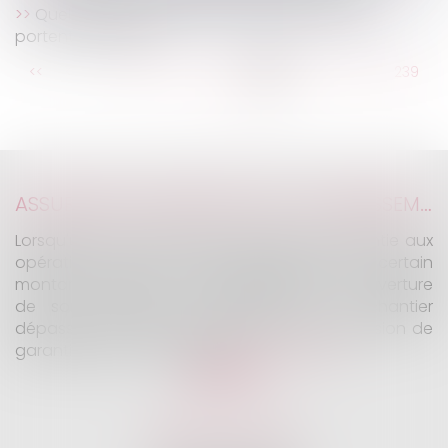
Quels recours quand les travaux d'un voisin
portent préjudice ?
...
<<
<
233
234
235
236
237
238
239
...
>
>>
ASSURANCE CONSTRUCTION : LE DÉPASSEMENT DU MONTANT MAXIMAL GARANTI PEUT EXCLURE TOUTE COUVERTURE
Lorsqu'un contrat d'assurance limite sa garantie aux
opérations dont le coût n'excède pas un certain
montant, l'assuré ne peut prétendre à la couverture
de son assureur s'il intervient sur un chantier
dépassant ce seuil sans avoir obtenu l'extension de
garantie prévue au contrat...
Lire la suite
KALIFA Avocats