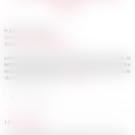
possible ?
Publié le :
14/09/2020
Droit du travail - Salariés
Source :
www.editions-tissot.fr
Lorsque l’employeur décide de licencier un salarié, la
lettre de licenciement doit être notifiée par lettre
recommandée avec avis de réception (LRAR) (Code
du travail, art. L. 1232-6)...
Lire la suite
HISTORIQUE