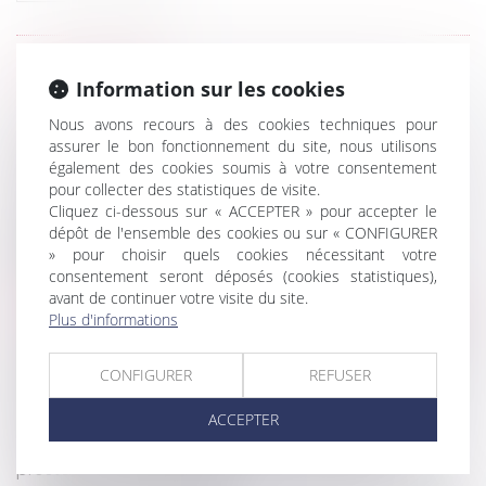
HISTORIQUE
Information sur les cookies
Nous avons recours à des cookies techniques pour
Accord de distribution, reprise de fonds de
assurer le bon fonctionnement du site, nous utilisons
commerce et responsabilité délictuelle
également des cookies soumis à votre consentement
Droit des successions
pour collecter des statistiques de visite.
La réception tacite des travaux n’est pas non
Cliquez ci-dessous sur « ACCEPTER » pour accepter le
dépôt de l'ensemble des cookies ou sur « CONFIGURER
équivoque en présence d’une contestation
» pour choisir quels cookies nécessitant votre
constante de ceux-ci
consentement seront déposés (cookies statistiques),
Régime social de l'indemnité transactionnelle
avant de continuer votre visite du site.
réparant un préjudice : nouvel exemple jurisprudentiel
Plus d'informations
Erreur de surface dans le bail, diminution du loyer
et délais de forclusion
CONFIGURER
REFUSER
Lanceurs d'alerte : les entreprises d'au moins 50
salariés doivent actualiser leur procédure interne
ACCEPTER
Autonomie du régime matrimonial et de la
prestation compensatoire