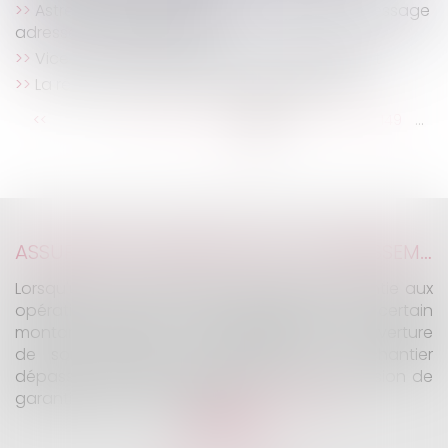
Astreinte ou permanence ? Un important message
adressé aux juges du fond
Vice du consentement pour insanité d’esprit
La rénovation énergétique des bâtiments
...
...
<<
<
143
144
145
146
147
148
149
>
>>
ASSURANCE CONSTRUCTION : LE DÉPASSEMENT DU MONTANT MAXIMAL GARANTI PEUT EXCLURE TOUTE COUVERTURE
Lorsqu'un contrat d'assurance limite sa garantie aux
opérations dont le coût n'excède pas un certain
montant, l'assuré ne peut prétendre à la couverture
de son assureur s'il intervient sur un chantier
dépassant ce seuil sans avoir obtenu l'extension de
garantie prévue au contrat...
Lire la suite