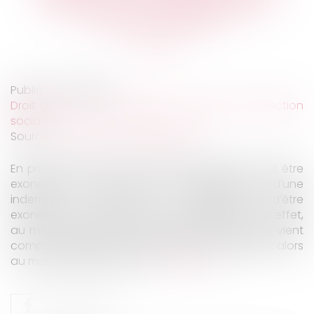
préjudice : nouvel exemple
jurisprudentiel
Publié le :
17/11/2022
Droit du travail - Employeurs
/
Droit de la protection
sociale
Source :
www.editions-legislatives.fr
En principe, l’indemnité transactionnelle ne peut être
exonérée que pour sa fraction représentative d’une
indemnité elle-même susceptible d’être
exonérée. L'indemnité transactionnelle obéit, en effet,
au même régime social que l’indemnité qu’elle vient
compléter, les limites d’exonération s’appliquant alors
au montant global versé...
Lire la suite