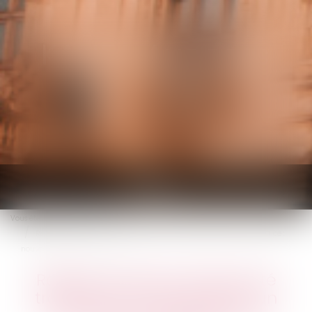
KALIFA Avocats
Ouvrir
le
Vous êtes ici :
Accueil
menu
Régime social de l'indemnité transactionnelle réparant un préjudice :
nouvel exemple jurisprudentiel
Régime social de l'indemnité
transactionnelle réparant un