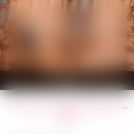
KALIFA Avocats
Ouvrir
le
Vous êtes ici :
Accueil
La réduction générale dégressive unique
menu
La réduction générale dégressive
unique