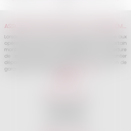
...
...
<<
<
3
4
5
6
7
8
9
>
>>
ASSURANCE CONSTRUCTION : LE DÉPASSEMENT DU MONTANT MAXIMAL GARANTI PEUT EXCLURE TOUTE COUVERTURE
Lorsqu'un contrat d'assurance limite sa garantie aux
opérations dont le coût n'excède pas un certain
montant, l'assuré ne peut prétendre à la couverture
de son assureur s'il intervient sur un chantier
dépassant ce seuil sans avoir obtenu l'extension de
garantie prévue au contrat...
Lire la suite
KALIFA Avocats
45 Rue de Courcelles
75008 PARIS
Tél :
01 75 77 42 71
Fax :
01 75 77 42 63