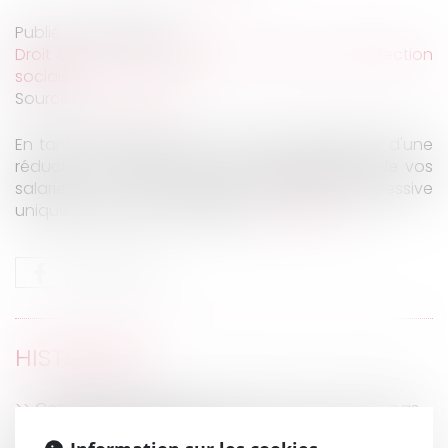
Publié le :
29/06/2026
Droit du travail - Employeurs
/
Droit de la protection
sociale
Source :
www.urssaf.fr
En tant qu'employeur, vous pouvez bénéficier d'une
réduction de charges sur les rémunérations de vos
salariés : c'est la réduction générale dégressive
unique (RGDU) des cotisations...
Lire la suite
HISTORIQUE
Cotisations AT/MP : contester le taux ne suffit pas
à contester le classement