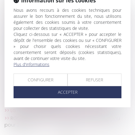
Information sur les cookies
Arrêt maladie : rupture conventionnelle et
discrimination
Nous avons recours à des cookies techniques pour
assurer le bon fonctionnement du site, nous utilisons
Frais bancaires lors d’une succession : suppression
également des cookies soumis à votre consentement
des cas de gratuité
pour collecter des statistiques de visite.
Obligation de formation : le manquement de
Cliquez ci-dessous sur « ACCEPTER » pour accepter le
l'employeur n'ouvre pas automatiquement droit à
dépôt de l'ensemble des cookies ou sur « CONFIGURER
réparation !
» pour choisir quels cookies nécessitant votre
Harcèlement sexuel : la victime n'a pas besoin
consentement seront déposés (cookies statistiques),
avant de continuer votre visite du site.
d'être directement visée
Plus d'informations
Accidents du travail : indemnisation limitée à
quatre ans
CONFIGURER
REFUSER
Un processus irréversible de départ des lieux du
locataire fait obstacle au repentir du bailleur
ACCEPTER
Copropriété : une mise en demeure imprécise
bloque le recouvrement
La réduction générale dégressive unique
RGDU : quel est le montant du Smic brut retenu
pour 2026 ?