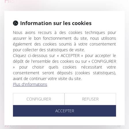
HISTORIQUE
Local commercial situé dans une copropriété et
manquement du bailleur à son obligation de
Information sur les cookies
délivrance
Nous avons recours à des cookies techniques pour
Quand un échange de mails vaut contrat de
assurer le bon fonctionnement du site, nous utilisons
travail
également des cookies soumis à votre consentement
Résolution judiciaire d’un contrat d’entreprise :
pour collecter des statistiques de visite.
responsabilité du maître d'ouvrage
Cliquez ci-dessous sur « ACCEPTER » pour accepter le
dépôt de l'ensemble des cookies ou sur « CONFIGURER
Succession : comment récupérer le capital d’une
» pour choisir quels cookies nécessitant votre
assurance vie lorsqu’il est soumis à des droits ?
consentement seront déposés (cookies statistiques),
Les rappels de produits dangereux devront être
avant de continuer votre visite du site.
déclarés sur le site internet RappelConso
Plus d'informations
L’Urssaf qui a trop remboursé un cotisant ne peut
pas délivrer une contrainte
CONFIGURER
REFUSER
La contribution des époux au pas de charge
ACCEPTER
Quels sont les préjudices réparés par les
différentes indemnités de licenciement ?
Covid-19 : aménagement temporaire des lieux de