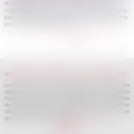
restauration
Bail emphytéotique : modalités d’imputation sur le
prix de vente du bien des paiements effectués par le
preneur devenu acquéreur
...
...
<<
<
214
215
216
217
218
219
220
>
>>
ASSURANCE CONSTRUCTION : LE DÉPASSEMENT DU MONTANT MAXIMAL GARANTI PEUT EXCLURE TOUTE COUVERTURE
Lorsqu'un contrat d'assurance limite sa garantie aux
opérations dont le coût n'excède pas un certain
montant, l'assuré ne peut prétendre à la couverture
de son assureur s'il intervient sur un chantier
dépassant ce seuil sans avoir obtenu l'extension de
garantie prévue au contrat...
Lire la suite