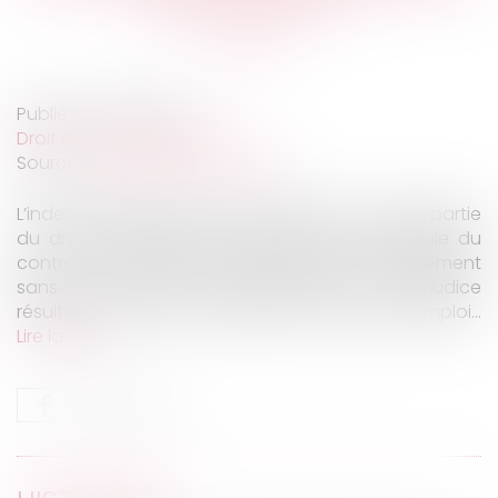
licenciement ?
Publié le :
23/02/2021
Droit du travail - Salariés
Source :
www.dalloz-actualite.fr
L’indemnité légale de licenciement est la contrepartie
du droit de l’employeur de résiliation unilatérale du
contrat, tandis que l’indemnité pour licenciement
sans cause réelle et sérieuse répare le préjudice
résultant du caractère injustifié de la perte d’emploi...
Lire la suite