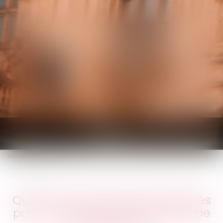
KALIFA Avocats
Ouvrir
le
Vous êtes ici :
Accueil
menu
Quels sont les préjudices réparés par les différentes indemnités de
licenciement ?
Quels sont les préjudices réparés
par les différentes indemnités de