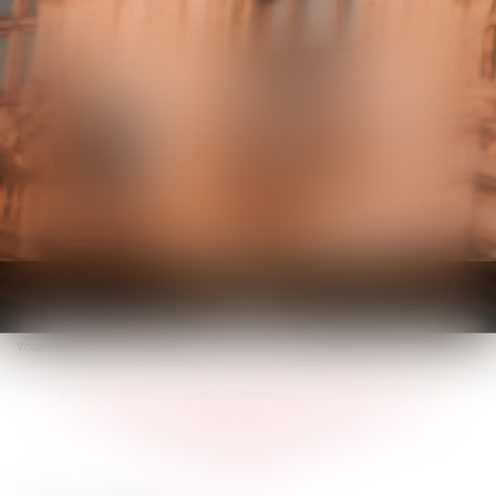
KALIFA Avocats
Ouvrir
le
Vous êtes ici :
Accueil
Qu'est-ce que le CDD multi-remplacement ?
menu
Qu'est-ce que le CDD multi-
remplacement ?