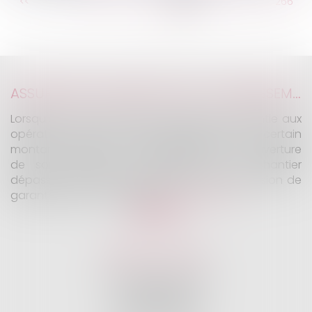
...
<<
<
260
261
262
263
264
265
266
...
>
>>
ASSURANCE CONSTRUCTION : LE DÉPASSEMENT DU MONTANT MAXIMAL GARANTI PEUT EXCLURE TOUTE COUVERTURE
Lorsqu'un contrat d'assurance limite sa garantie aux
opérations dont le coût n'excède pas un certain
montant, l'assuré ne peut prétendre à la couverture
de son assureur s'il intervient sur un chantier
dépassant ce seuil sans avoir obtenu l'extension de
garantie prévue au contrat...
Lire la suite
KALIFA Avocats
45 Rue de Courcelles
75008 PARIS
Tél :
01 75 77 42 71