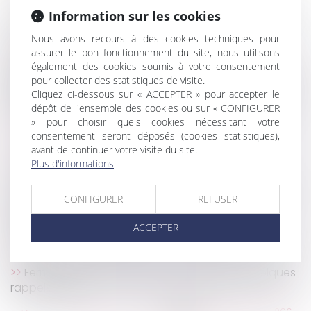
fournisseurs ou les acheteurs ont droit à réparation
Information sur les cookies
Risques psychosociaux induits par un PSE : quel
juge compétent ?
Nous avons recours à des cookies techniques pour
assurer le bon fonctionnement du site, nous utilisons
Parution du décret précisant les techniques
également des cookies soumis à votre consentement
particulières de construction à respecter pour les
pour collecter des statistiques de visite.
projets situés en zone avec risque de mouvement de
Cliquez ci-dessous sur « ACCEPTER » pour accepter le
terrain
dépôt de l'ensemble des cookies ou sur « CONFIGURER
CEDH : mère d’intention dans le cadre d’une GPA
» pour choisir quels cookies nécessitant votre
consentement seront déposés (cookies statistiques),
Qu'est-ce que le CDD multi-remplacement ?
avant de continuer votre visite du site.
Quelles sont les incidences du régime de la
Plus d'informations
communauté universelle sur les donations ?
Distribution : preuve de déséquilibre significatif par
CONFIGURER
REFUSER
l'apport d'indices établissant l'absence de
négociation effective
ACCEPTER
Derniers changements en matière d’IRP en janvier
2020
Fermeture de l’entreprise pour Noël 2019 : quelques
rappels utiles