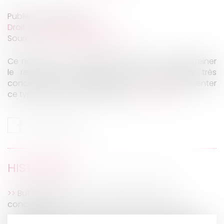
Publié le :
30/12/2019
Droit du travail - Salariés
Source :
www.blog-emploi.com
Ce nouveau cas d'usage des CDD est censé freiner
le recours aux contrats courts. 11 secteurs très
concernés par les contrats courts vont expérimenter
ce type de contrat jusque 2022...
Lire la suite
HISTORIQUE
But et mise en action de la clause de non
concurrence
CJUE : Les victimes d'une entente autres que les