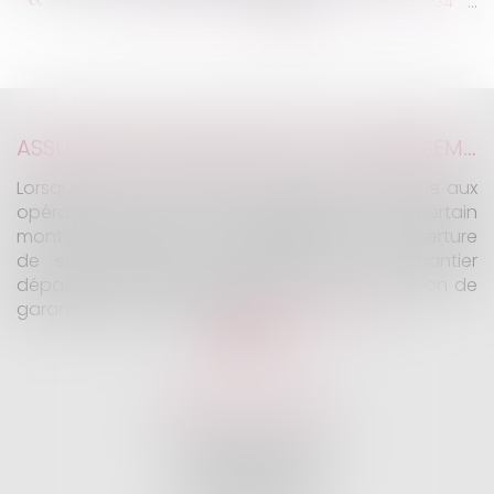
...
...
<<
<
228
229
230
231
232
233
234
>
>>
ASSURANCE CONSTRUCTION : LE DÉPASSEMENT DU MONTANT MAXIMAL GARANTI PEUT EXCLURE TOUTE COUVERTURE
Lorsqu'un contrat d'assurance limite sa garantie aux
opérations dont le coût n'excède pas un certain
montant, l'assuré ne peut prétendre à la couverture
de son assureur s'il intervient sur un chantier
dépassant ce seuil sans avoir obtenu l'extension de
garantie prévue au contrat...
Lire la suite
KALIFA Avocats
45 Rue de Courcelles
75008 PARIS
Tél :
01 75 77 42 71