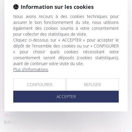
Projet de loi de financement de la Sécurité sociale
Information sur les cookies
pour 2021 : les principales mesures pour les
particuliers
Nous avons recours à des cookies techniques pour
assurer le bon fonctionnement du site, nous utilisons
Concurrence déloyale en franchise : l’avis des
également des cookies soumis à votre consentement
juges
pour collecter des statistiques de visite.
Passerelle reliant deux maisons à travers une voie
Cliquez ci-dessous sur « ACCEPTER » pour accepter le
communale
dépôt de l'ensemble des cookies ou sur « CONFIGURER
Transmission d'entreprise : formalités et fiscalité
» pour choisir quels cookies nécessitant votre
consentement seront déposés (cookies statistiques),
Handicap au travail : Comment les entreprises
avant de continuer votre visite du site.
peuvent-elles s’améliorer ?
Plus d'informations
Les propriétaires peuvent augmenter leurs loyers
de 0,46 %
CONFIGURER
REFUSER
Les précautions rédactionnelles du testament
olographe ou le contrôle du testament olographe
ACCEPTER
par le notaire
Adopter l'enfant de son conjoint
Port du masque obligatoire : certains métiers
bénéficient d’une dérogation