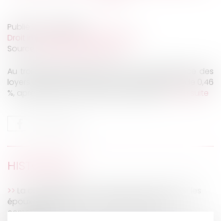
Publié le :
27/10/2020
Droit immobilier
/
Baux d'habitation
Source :
leparticulier.lefigaro.fr
Au troisième trimestre 2020, l’indice de référence des
loyers s’établit à 130,59. Sur un an, il augmente de 0,46
%, après +0,66 % au trimestre précédent...
Lire la suite
HISTORIQUE
La copropriété d'un fonds de commerce par les
époux n'entraîne pas la cotitularité du bail
commercial