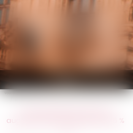
KALIFA Avocats
Ouvrir
le
Vous êtes ici :
Accueil
menu
Les propriétaires peuvent augmenter leurs loyers de 0,46 %
Les propriétaires peuvent
augmenter leurs loyers de 0,46 %