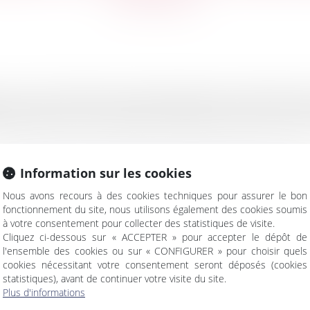
, de la consommation et de la répression des fraudes su
des jeux Loto et Euromillions censées procurer, en raiso
Information sur les cookies
Nous avons recours à des cookies techniques pour assurer le bon
fonctionnement du site, nous utilisons également des cookies soumis
à votre consentement pour collecter des statistiques de visite.
Cliquez ci-dessous sur « ACCEPTER » pour accepter le dépôt de
l'ensemble des cookies ou sur « CONFIGURER » pour choisir quels
cookies nécessitant votre consentement seront déposés (cookies
u d'un refus
statistiques), avant de continuer votre visite du site.
 levée des réserves
Plus d'informations
tation réussie