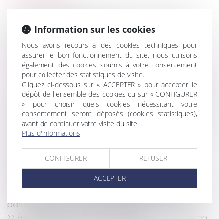
L'indemnité d'activité partielle est-elle toujours
soumise à CSG et CRDS ?
Information sur les cookies
Droit européen de la concurrence et covid-19 :
Nous avons recours à des cookies techniques pour
l’assouplissement des règles antitrust
assurer le bon fonctionnement du site, nous utilisons
Précision en matière de licenciement pour
également des cookies soumis à votre consentement
absences répétées et désorganisation entreprise
pour collecter des statistiques de visite.
Cliquez ci-dessous sur « ACCEPTER » pour accepter le
Adoption internationale : questions de procédure
dépôt de l'ensemble des cookies ou sur « CONFIGURER
Le forfait mobilités durables peut dès à présent
» pour choisir quels cookies nécessitant votre
être mis en place par les entreprises
consentement seront déposés (cookies statistiques),
Droits voisins : l’Autorité de la concurrence impose
avant de continuer votre visite du site.
une négociation
Plus d'informations
Création d'entreprise : le choix du régime de
sécurité sociale
CONFIGURER
REFUSER
Reprise des délais d'instruction d'urbanisme,
ACCEPTER
d'aménagement et de construction au 24 mai
Un mauvais conseil d'un gestionnaire n'entraîne
pas obligatoirement une indemnisation
Épidémie de Covid-19 et adaptation des délais en