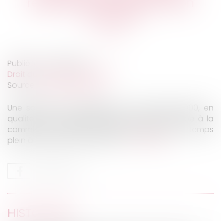
répétées et désorganisation
entreprise
Publié le :
27/05/2020
Droit du travail - Employeurs
Source :
www.legisocial.fr
Une salariée est engagée le 6 novembre 2000, en
qualité de conseiller départemental rémunérée à la
commission, d’abord à temps partiel puis à temps
plein à compter du 1er janvier ...
Lire la suite
HISTORIQUE