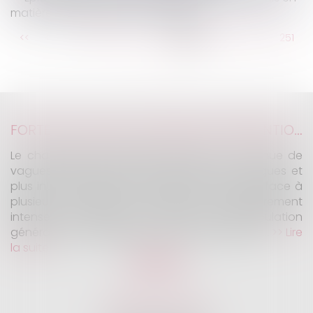
matière de négociation collective
...
<<
<
245
246
247
248
249
250
251
...
>
>>
FORTES CHALEURS : MESURES DE PRÉVENTION ET ACTIONS DE L'INSPECTION DU TRAVAIL
Le changement climatique entraine la survenue de
vagues de chaleur plus fréquentes, plus longues et
plus intenses. Depuis la fin mai, la France fait face à
plusieurs épisodes caniculaires particulièrement
intenses, qui constituent un risque pour la population
générale, mais également pour les travailleurs...
Lire
la suite
KALIFA Avocats