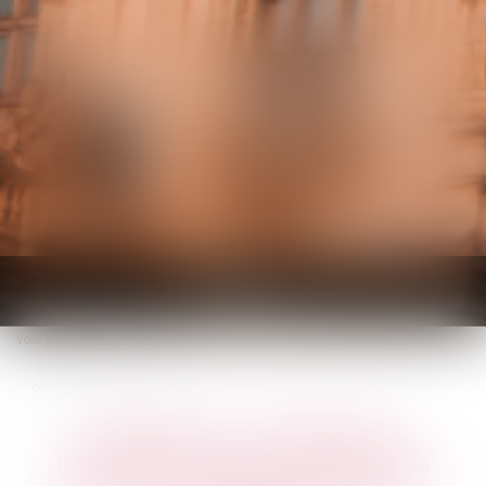
KALIFA Avocats
Ouvrir
le
Vous êtes ici :
Accueil
menu
Précision en matière de licenciement pour absences répétées et
désorganisation entreprise
Précision en matière de
licenciement pour absences