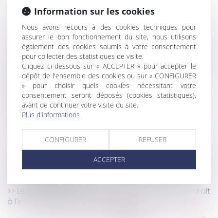
La réforme du divorce reportée à septembre 2020
Information sur les cookies
Immobilier : les changements apportés par la loi
énergie et climat
Nous avons recours à des cookies techniques pour
assurer le bon fonctionnement du site, nous utilisons
La dénonciation fautive d’infractions commises au
également des cookies soumis à votre consentement
cours du contrat de travail relève des Prud'hommes
pour collecter des statistiques de visite.
Lutter contre la contrefaçon par le rétablissement
Cliquez ci-dessous sur « ACCEPTER » pour accepter le
des contrôles douaniers sur les marchandises en
dépôt de l'ensemble des cookies ou sur « CONFIGURER
transit et par la sanction des actes préparatoires
» pour choisir quels cookies nécessitant votre
consentement seront déposés (cookies statistiques),
Quid de la notice technique dans l’achat de
avant de continuer votre visite du site.
logement en VEFA
Plus d'informations
PLFSS 2020 : le Sénat rejette le projet en première
lecture
CONFIGURER
REFUSER
Les règles du prêt familial
D'après un rapport du Défenseur des droits il existe
ACCEPTER
un décalage entre les droits proclamés des enfants
et leurs droits réels
Le salarié détenteur d'un mandat d'élu local a droit
à l'intégralité de ses commissions