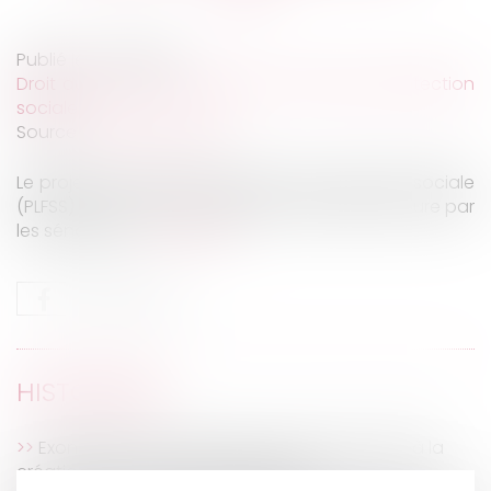
Publié le :
27/11/2019
Droit du travail - Employeurs
/
Droit de la protection
sociale
Source :
juridiconline.com
Le projet de loi de financement de la sécurité sociale
(PLFSS) pour 2020 a été rejeté en première lecture par
les sénateurs...
Lire la suite
HISTORIQUE
Exonération de cotisations au titre de l'aide à la
création et à la reprise d'entreprise