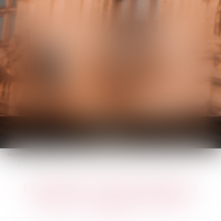
KALIFA Avocats
Ouvrir
le
Vous êtes ici :
Accueil
menu
PLFSS 2020 : le Sénat rejette le projet en première lecture
PLFSS 2020 : le Sénat rejette le
projet en première lecture