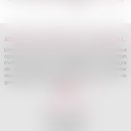
...
<<
<
263
264
265
266
267
268
269
...
>
>>
ASSURANCE CONSTRUCTION : LE DÉPASSEMENT DU MONTANT MAXIMAL GARANTI PEUT EXCLURE TOUTE COUVERTURE
Lorsqu'un contrat d'assurance limite sa garantie aux
opérations dont le coût n'excède pas un certain
montant, l'assuré ne peut prétendre à la couverture
de son assureur s'il intervient sur un chantier
dépassant ce seuil sans avoir obtenu l'extension de
garantie prévue au contrat...
Lire la suite
KALIFA Avocats
45 Rue de Courcelles
75008 PARIS
Tél :
01 75 77 42 71