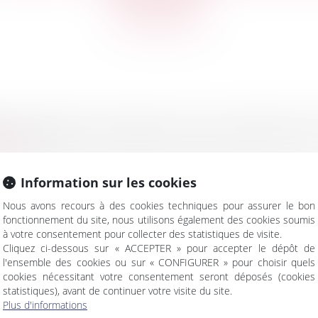
ents énergivores s’est imposée comme une priorité en Fran
 suite
Information sur les cookies
Nous avons recours à des cookies techniques pour assurer le bon
fonctionnement du site, nous utilisons également des cookies soumis
à votre consentement pour collecter des statistiques de visite.
Cliquez ci-dessous sur « ACCEPTER » pour accepter le dépôt de
l'ensemble des cookies ou sur « CONFIGURER » pour choisir quels
cookies nécessitant votre consentement seront déposés (cookies
nce pour quitter le domicile en sécurité
statistiques), avant de continuer votre visite du site.
 l'assurance chômage
Plus d'informations