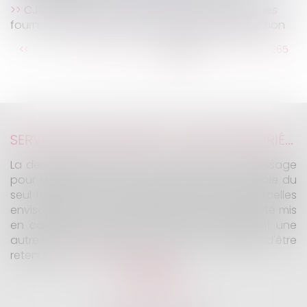
CJUE : Les victimes d'une entente autres que les
fournisseurs ou les acheteurs ont droit à réparation
...
<<
<
259
260
261
262
263
264
265
...
>
>>
SERVITUDE DE PASSAGE : TOUS LES PROPRIÉTAIRES VOISINS N'ONT PAS À ÊTRE APPELÉS EN JUSTICE
La demande tendant à fixer l'assiette d'un passage
pour désenclaver un fonds n'est pas irrecevable du
seul fait que les propriétaires de toutes les parcelles
envisagées au cours de l'expertise n'ont pas été mis
en cause. Encore faut-il qu'il existe réellement une
autre solution de désenclavement susceptible d'être
retenue.
Lire la suite