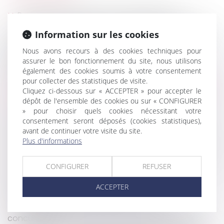
Redressement Urssaf pour discrimination
Choix d’un dispositif de construction présentant
Information sur les cookies
un risque excessif, dans une optique de réduction
des coûts : responsabilité des entreprises
Nous avons recours à des cookies techniques pour
assurer le bon fonctionnement du site, nous utilisons
Retour sur les clauses noires en droit de la
également des cookies soumis à votre consentement
consommation
pour collecter des statistiques de visite.
Non-renvoi de QPC : action en recherche judiciaire
Cliquez ci-dessous sur « ACCEPTER » pour accepter le
de paternité hors mariage
dépôt de l'ensemble des cookies ou sur « CONFIGURER
Procédure de médiation en matière de sécurité
» pour choisir quels cookies nécessitant votre
consentement seront déposés (cookies statistiques),
sociale des indépendants
avant de continuer votre visite du site.
Irrecevabilité de l’action en partage fondée sur un
Plus d'informations
recel successoral
Location : qui paie les réparations des fenêtres et
CONFIGURER
REFUSER
des volets ?
Déclaration obligatoire des travailleurs
ACCEPTER
handicapés via la DSN : précisions
But et mise en action de la clause de non
concurrence