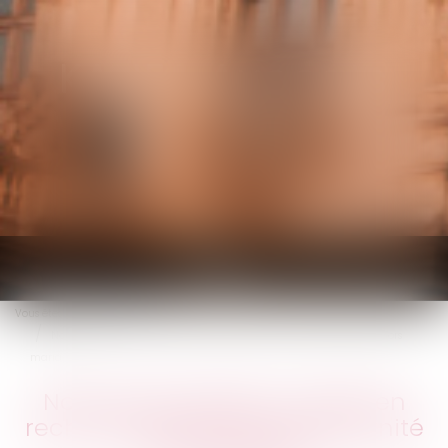
KALIFA Avocats
Ouvrir
le
Vous êtes ici :
Accueil
menu
Non-renvoi de QPC : action en recherche judiciaire de paternité hors
mariage
Non-renvoi de QPC : action en
recherche judiciaire de paternité