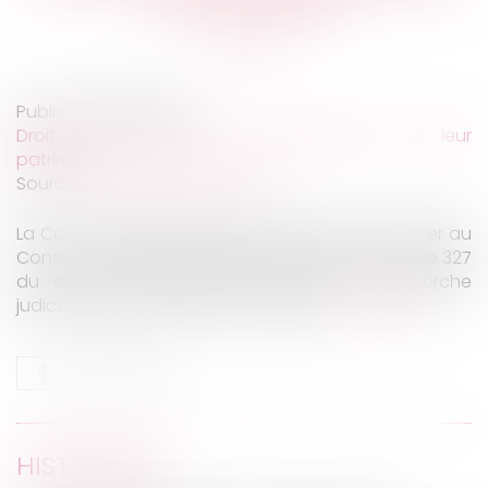
hors mariage
Publié le :
08/01/2020
Droit de la famille, des personnes et de leur
patrimoine
Source :
www.juridiconline.com
La Cour de cassation décide de ne pas renvoyer au
Conseil constitutionnel une QPC relative à l’article 327
du code civil concernant l’action en recherche
judicaire de paternité hors mariage...
Lire la suite
HISTORIQUE