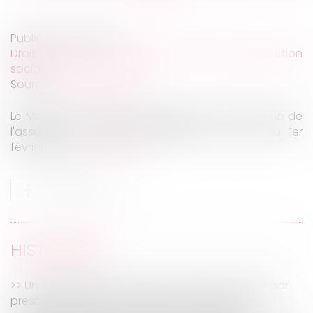
Publié le :
14/12/2022
Droit du travail - Employeurs
/
Droit de la protection
sociale
Source :
www.legisocial.fr
Le Ministre du Travail a présenté lundi la réforme de
l'assurance chômage applicable à partir du 1er
février 2023....
Lire la suite
HISTORIQUE
Un indivisaire ne peut acquérir un bien indivis par
prescription que sous de strictes conditions