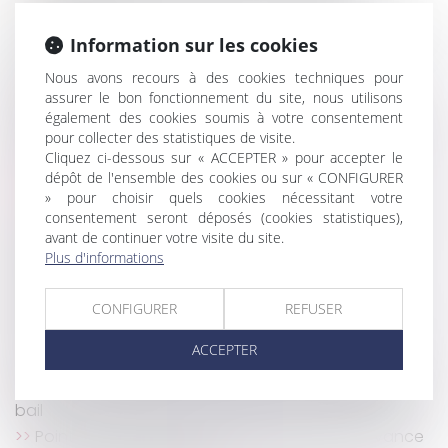
Garantie décennale des constructeurs et
responsabilité de droit commun : admission du cumul
Information sur les cookies
des actions
Quelle effet pour la procédure d'appel sur la
Nous avons recours à des cookies techniques pour
assurer le bon fonctionnement du site, nous utilisons
filiation contestée ?
également des cookies soumis à votre consentement
Abandon de poste : la présomption de démission
pour collecter des statistiques de visite.
est définitivement adoptée
Cliquez ci-dessous sur « ACCEPTER » pour accepter le
Le Ministre du Travail a présenté la réforme de
dépôt de l'ensemble des cookies ou sur « CONFIGURER
l'assurance chômage
» pour choisir quels cookies nécessitant votre
consentement seront déposés (cookies statistiques),
CFE : n’oubliez pas de déclarer la création ou la
avant de continuer votre visite du site.
reprise d’un établissement en 2022 !
Plus d'informations
Le cadre qui désapprouve les valeurs de
l’entreprise exerce sa liberté d’opinion
CONFIGURER
REFUSER
La garantie légale de conformité ne s’applique
pas au contrat d’entreprise
ACCEPTER
Loyers impayés et loi anti-squats : L'assemblée
adopte une mesure pour accélérer les résiliations de
bail
Point de départ des intérêts au titre d’une avance