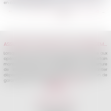
en capital sur succession
...
...
<<
<
140
141
142
143
144
145
146
>
>>
ASSURANCE CONSTRUCTION : LE DÉPASSEMENT DU MONTANT MAXIMAL GARANTI PEUT EXCLURE TOUTE COUVERTURE
Lorsqu'un contrat d'assurance limite sa garantie aux
opérations dont le coût n'excède pas un certain
montant, l'assuré ne peut prétendre à la couverture
de son assureur s'il intervient sur un chantier
dépassant ce seuil sans avoir obtenu l'extension de
garantie prévue au contrat...
Lire la suite
KALIFA Avocats
45 Rue de Courcelles