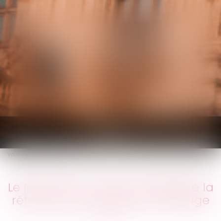
KALIFA Avocats
Ouvrir
le
Vous êtes ici :
Accueil
menu
Le Ministre du Travail a présenté la réforme de l'assurance chômage
Le Ministre du Travail a présenté la
réforme de l'assurance chômage