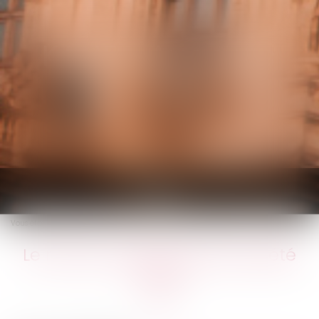
KALIFA Avocats
Ouvrir
le
Vous êtes ici :
Accueil
Le mineur associé d'une société civile
menu
Le mineur associé d'une société
civile