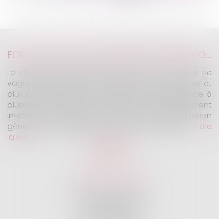
...
>
>>
FORTES CHALEURS : MESURES DE PRÉVENTION ET ACTIONS DE L'INSPECTION DU TRAVAIL
Le changement climatique entraine la survenue de
vagues de chaleur plus fréquentes, plus longues et
plus intenses. Depuis la fin mai, la France fait face à
plusieurs épisodes caniculaires particulièrement
intenses, qui constituent un risque pour la population
générale, mais également pour les travailleurs...
Lire
la suite
KALIFA Avocats
45 Rue de Courcelles
75008 PARIS
Tél :
01 75 77 42 71