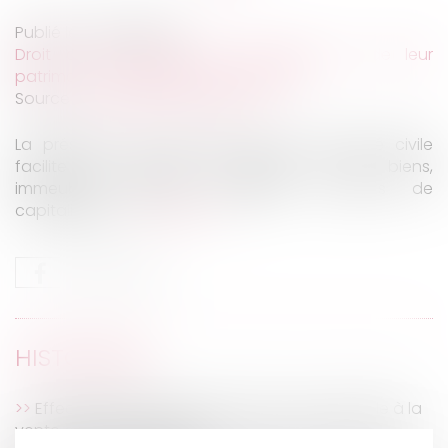
Publié le :
05/08/2020
Droit de la famille, des personnes et de leur
patrimoine
/
Patrimoine et succession
Source :
www.patrimoine24.com
La présence d’un mineur dans une société civile
facilite tout d’abord la gestion de ses biens,
immeubles, valeurs mobilières, contrats de
capitalisation...
Lire la suite
HISTORIQUE
Effectivité de l'étude géotechnique préalable à la
vente de terrain à bâtir