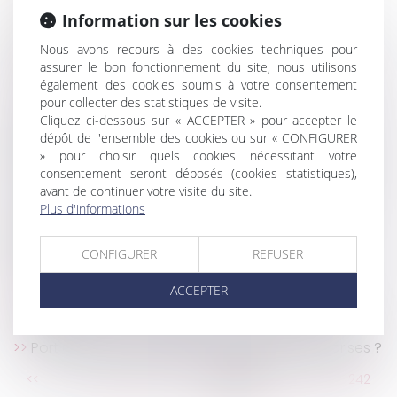
Rapport du Défenseur des droits au Comité des
Information sur les cookies
droits de l’enfant de l’ONU
Jour férié du 15 août le samedi : quel impact sur le
Nous avons recours à des cookies techniques pour
assurer le bon fonctionnement du site, nous utilisons
décompte des congés payés ?
également des cookies soumis à votre consentement
Canicule : que dit le droit du travail ?
pour collecter des statistiques de visite.
Engagement de construire par un professionnel
Cliquez ci-dessous sur « ACCEPTER » pour accepter le
de l’immobilier : quelle prescription pour le droit de
dépôt de l'ensemble des cookies ou sur « CONFIGURER
reprise de l’Administration ?
» pour choisir quels cookies nécessitant votre
consentement seront déposés (cookies statistiques),
L’Autorité de la concurrence sanctionne un cartel
avant de continuer votre visite du site.
dans le secteur du jambon et de la charcuterie
Plus d'informations
Remise sur les majorations dues à l’URSSAF : la
preuve d’un événement irrésistible et extérieur est
CONFIGURER
REFUSER
requise
Le mineur associé d'une société civile
ACCEPTER
Cinq choses à connaître sur l’absence injustifiée
au travail
Port du masque obligatoire : quid des entreprises ?
...
<<
<
236
237
238
239
240
241
242