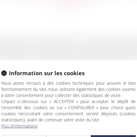
député Christophe Blanchet, Bruno Le Maire ne prévoit p
l est suffisant en ce qui concerne notamment les dommages
Information sur les cookies
Nous avons recours à des cookies techniques pour assurer le bon
fonctionnement du site, nous utilisons également des cookies soumis
à votre consentement pour collecter des statistiques de visite.
Cliquez ci-dessous sur « ACCEPTER » pour accepter le dépôt de
l'ensemble des cookies ou sur « CONFIGURER » pour choisir quels
AG sont indissociables, un seul vote suffit
cookies nécessitant votre consentement seront déposés (cookies
primer les tickets restaurant ?
statistiques), avant de continuer votre visite du site.
Plus d'informations
2021
on dissuasive contre Google