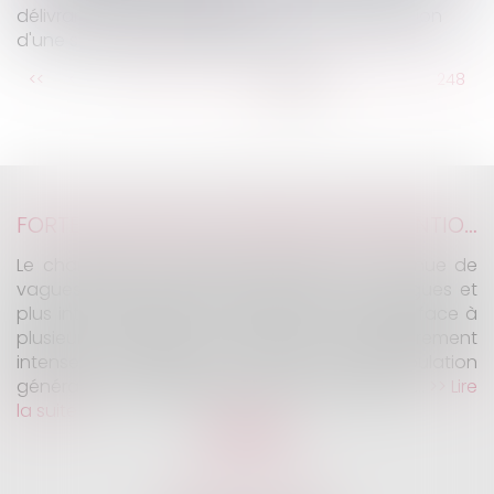
délivrance d'un permis de construire à la création
d'une servitude de passage
...
<<
<
242
243
244
245
246
247
248
...
>
>>
FORTES CHALEURS : MESURES DE PRÉVENTION ET ACTIONS DE L'INSPECTION DU TRAVAIL
Le changement climatique entraine la survenue de
vagues de chaleur plus fréquentes, plus longues et
plus intenses. Depuis la fin mai, la France fait face à
plusieurs épisodes caniculaires particulièrement
intenses, qui constituent un risque pour la population
générale, mais également pour les travailleurs...
Lire
la suite