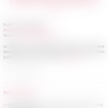
judiciaire du contrat de travail
Publié le :
23/06/2020
Droit du travail - Salariés
Source :
www.juridiconline.com
Le fait pour un employeur de s'adresser de manière
irrespectueuse à un salarié peut justifier la résiliation
judiciaire du contrat de travail...
Lire la suite
HISTORIQUE
Local commercial et d’habitation : application des