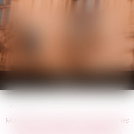
KALIFA Avocats
Ouvrir
le
Vous êtes ici :
Accueil
menu
Manquer de respect à ses salariés peut entraîner la résiliation judiciaire
du contrat de travail
Manquer de respect à ses salariés
peut entraîner la résiliation