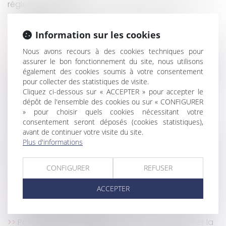
règles de décence
Résidence alternée en cas de violences
conjugales
Information sur les cookies
Manquer de respect à ses salariés peut entraîner
Nous avons recours à des cookies techniques pour
la résiliation judiciaire du contrat de travail
assurer le bon fonctionnement du site, nous utilisons
Négociation du protocole d’accord préélectoral et
également des cookies soumis à votre consentement
étendue de l’obligation de loyauté de l’employeur
pour collecter des statistiques de visite.
L'Europe va t'elle assouplir sa position sur
Cliquez ci-dessous sur « ACCEPTER » pour accepter le
l'acquisition d’une entreprise défaillante ?
dépôt de l'ensemble des cookies ou sur « CONFIGURER
» pour choisir quels cookies nécessitant votre
Tenir compte des mesures sanitaires dans
consentement seront déposés (cookies statistiques),
l'organisation des entretiens professionnels
avant de continuer votre visite du site.
Investir dans des équipements de protection au
Plus d'informations
travail : l’assurance maladie propose une subvention
pour les TPE/PME
CONFIGURER
REFUSER
Transmission d’entreprise : quelles sont les étapes
à anticiper ?
ACCEPTER
Bail commercial : la « vente à emporter » n’autorise
pas la « vente sur place »
Possibilité pour l’administration de subordonner la