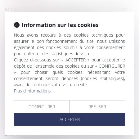
Quand intimider son employeur en le menaçant
de saisir la justice dégénère en abus
L’employeur peut être condamné à verser un
Information sur les cookies
abondement sur le CPF du lanceur d’alerte
Nous avons recours à des cookies techniques pour
La DGCCRF peut désormais rendre publiques ses
assurer le bon fonctionnement du site, nous utilisons
mesures d’injonction
également des cookies soumis à votre consentement
Époux communs en biens : précisions sur le point
pour collecter des statistiques de visite.
Cliquez ci-dessous sur « ACCEPTER » pour accepter le
de départ de l’action en déclaration de simulation
dépôt de l'ensemble des cookies ou sur « CONFIGURER
des donations
» pour choisir quels cookies nécessitant votre
Rappel des mesures destinées à lutter contre les
consentement seront déposés (cookies statistiques),
passoires énergétiques
avant de continuer votre visite du site.
Convention réglementée : intérêt indirect du
Plus d'informations
dirigeant et conséquences dommageables pour la
société
CONFIGURER
REFUSER
TVA autoliquidée dans le bâtiment sans contrat
de sous-traitance
ACCEPTER
Les taxes sur les véhicules particulières utilisées par
une entreprise (ex-TVS)