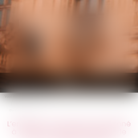
KALIFA Avocats
Ouvrir
le
Vous êtes ici :
Accueil
menu
L’employeur peut être condamné à verser un abondement sur le CPF
du lanceur d’alerte
L’employeur peut être condamné
à verser un abondement sur le