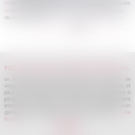
Les jours de RTT peuvent désormais être monétisés
Protection de l’enfance : les textes d’application
de la loi «Taquet »
...
...
<<
<
136
137
138
139
140
141
142
>
>>
FORTES CHALEURS : MESURES DE PRÉVENTION ET ACTIONS DE L'INSPECTION DU TRAVAIL
Le changement climatique entraine la survenue de
vagues de chaleur plus fréquentes, plus longues et
plus intenses. Depuis la fin mai, la France fait face à
plusieurs épisodes caniculaires particulièrement
intenses, qui constituent un risque pour la population
générale, mais également pour les travailleurs...
Lire
la suite