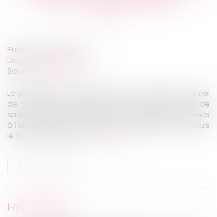
CPF du lanceur d’alerte
Publié le :
30/01/2023
Droit du travail - Salariés
Source :
www.efl.fr
La procédure d'abondement du compte personnel
de formation du salarié lanceur d'alerte en cas de
sanction prononcée par un conseil de prud'hommes
à l'encontre de son employeur est applicable depuis
le 30 décembre 2022...
Lire la suite
HISTORIQUE