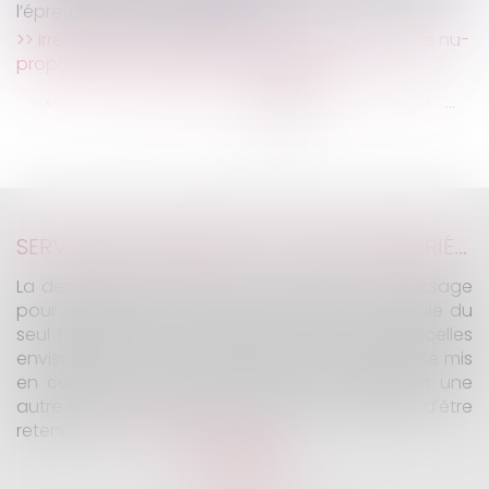
l’épreuve d’un abus présumé
Irrégularité du congé pour reprise délivré par le nu-
propriétaire au profit de sa belle-fille
...
...
<<
<
172
173
174
175
176
177
178
>
>>
SERVITUDE DE PASSAGE : TOUS LES PROPRIÉTAIRES VOISINS N'ONT PAS À ÊTRE APPELÉS EN JUSTICE
La demande tendant à fixer l'assiette d'un passage
pour désenclaver un fonds n'est pas irrecevable du
seul fait que les propriétaires de toutes les parcelles
envisagées au cours de l'expertise n'ont pas été mis
en cause. Encore faut-il qu'il existe réellement une
autre solution de désenclavement susceptible d'être
retenue.
Lire la suite