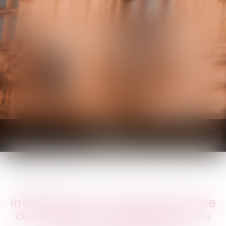
KALIFA Avocats
Ouvrir
le
Vous êtes ici :
Accueil
menu
Irrégularité du congé pour reprise délivré par le nu-propriétaire au
profit de sa belle-fille
Irrégularité du congé pour reprise
délivré par le nu-propriétaire au