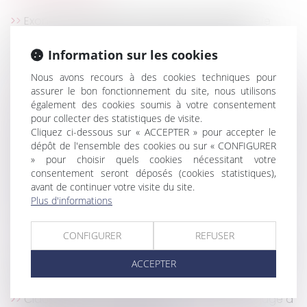
Exonération Dutreil et entreprise individuelle : le
montant des liquidités transmises ne doit pas
dépasser les besoins normaux de trésorerie
Information sur les cookies
Arrêt-maladie : qu'en est-il du versement des
Nous avons recours à des cookies techniques pour
primes ?
assurer le bon fonctionnement du site, nous utilisons
Acheter une résidence secondaire en copropriété :
également des cookies soumis à votre consentement
comment ça passe ?
pour collecter des statistiques de visite.
Cliquez ci-dessous sur « ACCEPTER » pour accepter le
Index de l’égalité professionnelle à publier avant le
dépôt de l'ensemble des cookies ou sur « CONFIGURER
1er mars
» pour choisir quels cookies nécessitant votre
Non contestée dans les 2 mois, une décision d’AG
consentement seront déposés (cookies statistiques),
de copropriété, même irrégulière, est définitive
avant de continuer votre visite du site.
Un salarié peut-il refuser une mutation au nom de
Plus d'informations
ses convictions religieuses ?
Changement de régime matrimonial
CONFIGURER
REFUSER
Calcul des IJ maladie-maternité des indépendants
ACCEPTER
: les revenus d’activité de 2020 peuvent être
neutralisés
Clause de médiation obligatoire : l’office du juge à