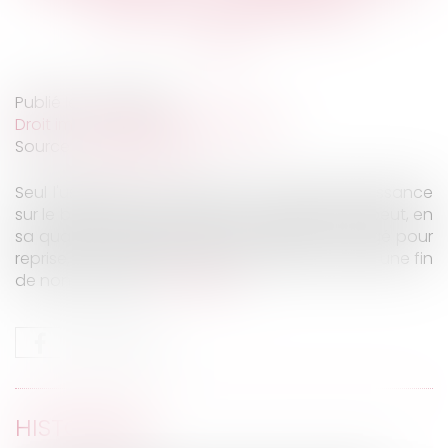
profit de sa belle-fille
Publié le :
17/02/2022
Droit immobilier
/
Baux d'habitation
Source :
www.lexbase.fr
Seul l'usufruitier, en vertu de son droit de jouissance
sur le bien dont la propriété est démembrée, peut, en
sa qualité de bailleur, agir en validité du congé pour
reprise, et le défaut de qualité à agir constitue une fin
de non-recevoir...
Lire la suite
HISTORIQUE