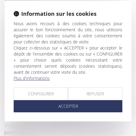
coronavirus
Covid-19 et incidences sur les jours de congé, les
Information sur les cookies
RTT, les temps de travail et de repos
Jusqu'où doit aller le juge qui annule une clause
Nous avons recours à des cookies techniques pour
assurer le bon fonctionnement du site, nous utilisons
abusive ?
également des cookies soumis à votre consentement
Le démembrement de propriété pour baisser ses
pour collecter des statistiques de visite.
impôts
Cliquez ci-dessous sur « ACCEPTER » pour accepter le
Recours contre un redressement URSSAF : portée
dépôt de l'ensemble des cookies ou sur « CONFIGURER
du courrier tardif au président de la commission de
» pour choisir quels cookies nécessitant votre
recours
consentement seront déposés (cookies statistiques),
avant de continuer votre visite du site.
Les index Bâtiment, Travaux publics et divers de la
Plus d'informations
construction en janvier 2020
Covid-19 : l'employeur a-t-il le droit de tester ses
CONFIGURER
REFUSER
salariés ?
Influence du Covid-19 sur la procédure de divorce
ACCEPTER
Qu’est-ce qu’un ensemble immobilier avec parties
communes à tous les immeubles ?
Covid-19 : Que se passe-t-il si des élections
professionnelles étaient en cours ou devaient être