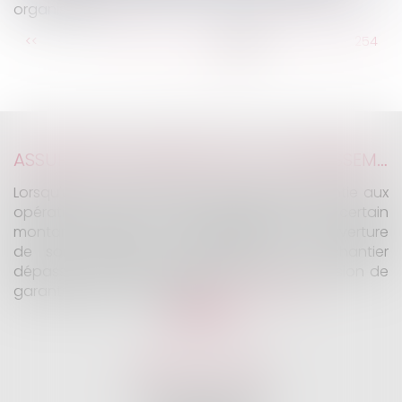
organisées ?
...
<<
<
248
249
250
251
252
253
254
...
>
>>
ASSURANCE CONSTRUCTION : LE DÉPASSEMENT DU MONTANT MAXIMAL GARANTI PEUT EXCLURE TOUTE COUVERTURE
Lorsqu'un contrat d'assurance limite sa garantie aux
opérations dont le coût n'excède pas un certain
montant, l'assuré ne peut prétendre à la couverture
de son assureur s'il intervient sur un chantier
dépassant ce seuil sans avoir obtenu l'extension de
garantie prévue au contrat...
Lire la suite
KALIFA Avocats
45 Rue de Courcelles