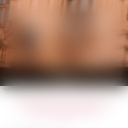
KALIFA Avocats
Ouvrir
le
Vous êtes ici :
Accueil
Influence du Covid-19 sur la procédure de divorce
menu
Influence du Covid-19 sur la
procédure de divorce