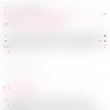
Publié le :
28/04/2020
Droit de la famille, des personnes et de leur
patrimoine
/
Divorce et séparation
Source :
forum-famille.dalloz.fr
Le Coronavirus impacte toutes les procédures dont
celle de divorce bien entendu. Deux textes devraient
paraître prochainement au Journal officiel…
Lire la
suite
HISTORIQUE
Des députés veulent exonérer de droits de
succession les proches de soignants victimes du