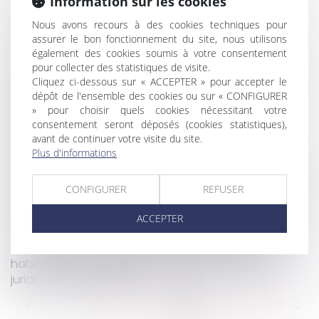
Information sur les cookies
les nouveautés pour les employeurs
Legs : la délivrance judiciaire est insuffisante pour
Nous avons recours à des cookies techniques pour
en obtenir le paiement
assurer le bon fonctionnement du site, nous utilisons
également des cookies soumis à votre consentement
Indiquez‑vous l’ancienneté sur les bulletins ?
pour collecter des statistiques de visite.
Interdiction des discriminations : un syndicat de
Cliquez ci-dessous sur « ACCEPTER » pour accepter le
copropriétaires n’est pas un consommateur
dépôt de l'ensemble des cookies ou sur « CONFIGURER
Revendication de la qualité d’associé par un
» pour choisir quels cookies nécessitant votre
consentement seront déposés (cookies statistiques),
époux commun en biens
avant de continuer votre visite du site.
Un temps partiel ne doit pas se transformer en
Plus d'informations
temps complet !
Les produits du travail forcé pourraient bientôt être
CONFIGURER
REFUSER
bannis du marché européen
Transmission patrimoniale au sein d’une famille
ACCEPTER
recomposée : quelles sont les règles légales ?
Transfert, en cours de procédure, de la résidence
habituelle de l’enfant vers un État tiers : quelle
juridiction compétente ?
...
...
<<
<
147
148
149
150
151
152
153