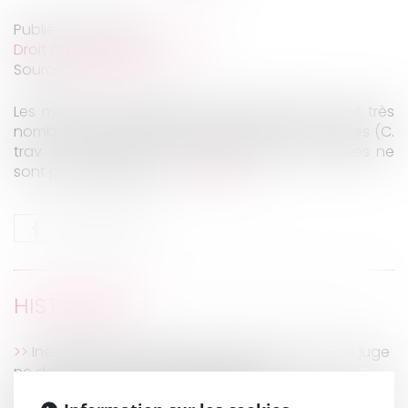
Publié le :
11/10/2022
Droit du travail - Employeurs
Source :
www.efl.fr
Les mentions obligatoires du bulletin. Elles sont très
nombreuses, et listées précisément par les textes (C.
trav. art. R 3243‑1) . A contrario, celles non listées ne
sont pas obligatoires...
Lire la suite
HISTORIQUE
Inexécution du contrat par le constructeur : le juge
ne doit pas modifier l’objet du litige
Projet de loi de financement de la Sécurité sociale :