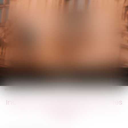
KALIFA Avocats
Ouvrir
le
Vous êtes ici :
Accueil
Indiquez‑vous l’ancienneté sur les bulletins ?
menu
Indiquez‑vous l’ancienneté sur les
bulletins ?