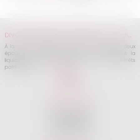
>
>>
DIVORCE INTRODUIT AVANT 2016 : LA LIQUIDATION NE PEUT ÊTRE SUBORDONNÉE À UNE TENTATIVE AMIABLE
À la suite du divorce prononcé en 2010 entre deux
époux, un différend est survenu concernant la
liquidation et le partage de leurs intérêts
patrimoniaux...
Lire la suite
KALIFA Avocats
45 Rue de Courcelles
75008 PARIS
Tél :
01 75 77 42 71
Fax :
01 75 77 42 63