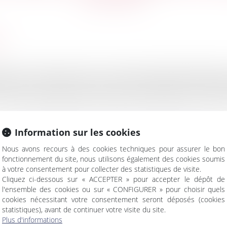
s
iquer un relevé de prix au sein d’autres hypermarchés a
et, deux mois plus tard, la société qui exploite les hyp
levés sur les justificatifs fournis par la société qui a com
Information sur les cookies
Nous avons recours à des cookies techniques pour assurer le bon
fonctionnement du site, nous utilisons également des cookies soumis
à votre consentement pour collecter des statistiques de visite.
Cliquez ci-dessous sur « ACCEPTER » pour accepter le dépôt de
l'ensemble des cookies ou sur « CONFIGURER » pour choisir quels
ruire postérieure à la vente
cookies nécessitant votre consentement seront déposés (cookies
statistiques), avant de continuer votre visite du site.
Plus d'informations