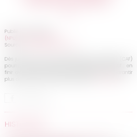
alimentaires impayées ?
Publié le :
22/10/2019
(NPU) Droit de la famille
Source :
www.gouvernement.fr
Dès juin 2020, la Caisse d’allocations familiales (CAF)
pourra verser les pensions alimentaires. Objectif : en
finir avec l’enfer des pensions impayées et garantir
plus de sérénité à toutes les familles...
Lire la suite
HISTORIQUE