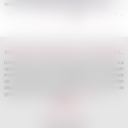
documents d'identité des parties à la location
...
...
<<
<
267
268
269
270
271
272
273
>
>>
ASSURANCE CONSTRUCTION : LE DÉPASSEMENT DU MONTANT MAXIMAL GARANTI PEUT EXCLURE TOUTE COUVERTURE
Lorsqu'un contrat d'assurance limite sa garantie aux
opérations dont le coût n'excède pas un certain
montant, l'assuré ne peut prétendre à la couverture
de son assureur s'il intervient sur un chantier
dépassant ce seuil sans avoir obtenu l'extension de
garantie prévue au contrat...
Lire la suite
KALIFA Avocats