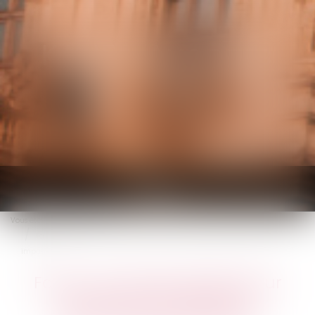
KALIFA Avocats
Ouvrir
le
Vous êtes ici :
Accueil
menu
Faut-il un service public pour recouvrer les pensions alimentaires
impayées ?
Faut-il un service public pour
recouvrer les pensions