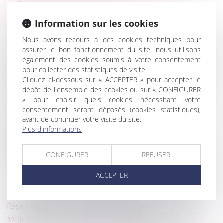
Faut-il un service public pour recouvrer les
pensions alimentaires impayées ?
Information sur les cookies
Rappels sur le contrôle effectif de la charge de
travail des salariés en forfait jours
Nous avons recours à des cookies techniques pour
assurer le bon fonctionnement du site, nous utilisons
Sanction du salarié pour trop-perçu de salaire non
également des cookies soumis à votre consentement
signalé
pour collecter des statistiques de visite.
ICPE : le non respect de la réglementation peut
Cliquez ci-dessous sur « ACCEPTER » pour accepter le
constituer un trouble commercial et un acte de
dépôt de l'ensemble des cookies ou sur « CONFIGURER
concurrence déloyale
» pour choisir quels cookies nécessitant votre
consentement seront déposés (cookies statistiques),
Legs et transmission, ce qu'il faut savoir
avant de continuer votre visite du site.
Exposition au risque et interprétation de la
Plus d'informations
classification de la pathologie au tableau des
maladies professionnelles
CONFIGURER
REFUSER
Comment bénéficier de l'abattement jeunes PME
lors d'une reprise d'entreprise
ACCEPTER
Impact des RTT sur la durée de la période d’essai
Fondements juridiques garantissant le droit à
l'éducation des mineurs handicapés
Suppression de l'exigence de signature sur les