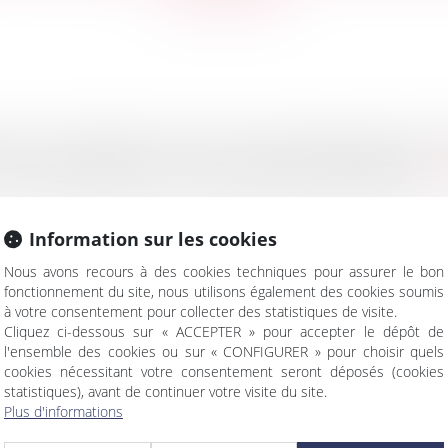
nt pour conséquence de former un exhaussement de sol ré
mande d'autorisation ou d'une déclaration préalables...
Lir
Information sur les cookies
Nous avons recours à des cookies techniques pour assurer le bon
fonctionnement du site, nous utilisons également des cookies soumis
à votre consentement pour collecter des statistiques de visite.
Cliquez ci-dessous sur « ACCEPTER » pour accepter le dépôt de
l'ensemble des cookies ou sur « CONFIGURER » pour choisir quels
 ?
cookies nécessitant votre consentement seront déposés (cookies
ciales : modèle de la charte du cotisant contrôlé
statistiques), avant de continuer votre visite du site.
Plus d'informations
 acheteurs ?
é et en paiement d’une indemnité d’éviction