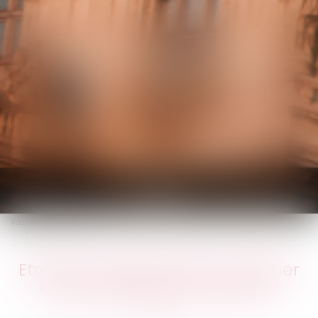
KALIFA Avocats
Ouvrir
le
Vous êtes ici :
Accueil
menu
Etrennes: combien faut-il donner à son gardien d'immeuble ?
Etrennes: combien faut-il donner
à son gardien d'immeuble ?