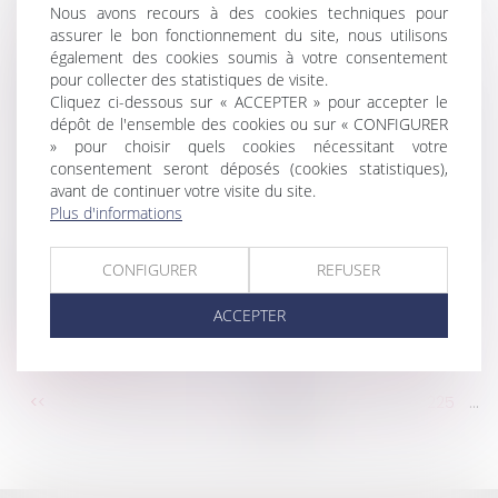
concurrence en ligne
Nous avons recours à des cookies techniques pour
assurer le bon fonctionnement du site, nous utilisons
Covid-19 : le nouvel arrêt de travail "immédiat"
également des cookies soumis à votre consentement
Les règles du diagnostic de performance
pour collecter des statistiques de visite.
énergétique changent
Cliquez ci-dessous sur « ACCEPTER » pour accepter le
Le point sur la vaccination et l'autorité parentale
dépôt de l'ensemble des cookies ou sur « CONFIGURER
» pour choisir quels cookies nécessitant votre
Preuve du harcèlement moral : précision sur la
consentement seront déposés (cookies statistiques),
méthode d’appréciation des juges
avant de continuer votre visite du site.
Constatation judiciaire de l’achèvement en VEFA
Plus d'informations
Le plafond de la sécurité sociale 2021 s’élève à 3
428 € par mois
CONFIGURER
REFUSER
Optimisation fiscale et transmission de son
entreprise : petits rappels et astuces
ACCEPTER
Etrennes: combien faut-il donner à son gardien
d'immeuble ?
...
...
<<
<
219
220
221
222
223
224
225
>
>>