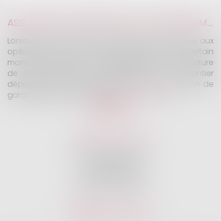
ASSURANCE CONSTRUCTION : LE DÉPASSEMENT DU MONTANT MAXIMAL GARANTI PEUT EXCLURE TOUTE COUVERTURE
Lorsqu'un contrat d'assurance limite sa garantie aux
opérations dont le coût n'excède pas un certain
montant, l'assuré ne peut prétendre à la couverture
de son assureur s'il intervient sur un chantier
dépassant ce seuil sans avoir obtenu l'extension de
garantie prévue au contrat...
Lire la suite
KALIFA Avocats
45 Rue de Courcelles
75008 PARIS
Tél :
01 75 77 42 71
Fax :
01 75 77 42 63
Nous localiser