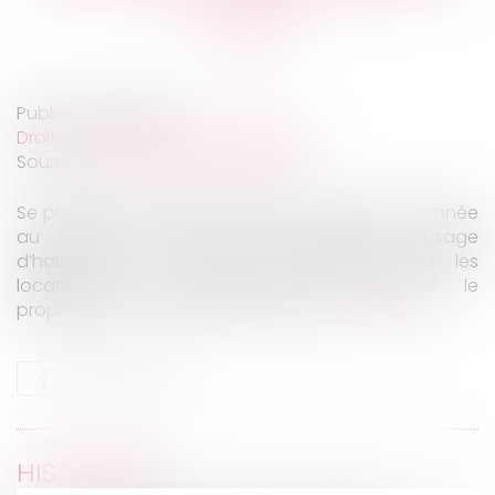
forclusion
Publié le :
16/11/2022
Droit immobilier
/
Baux d'habitation
Source :
www.lemag-juridique.com
Se prévalant d’un écart entre la surface mentionnée
au bail de location d’une maison à usage
d’habitation et les mesures réalisées par les
locataires, ces derniers avaient assigné le
propriétaire en diminution du loyer...
Lire la suite
HISTORIQUE