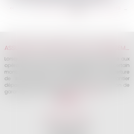
...
...
<<
<
143
144
145
146
147
148
149
>
>>
ASSURANCE CONSTRUCTION : LE DÉPASSEMENT DU MONTANT MAXIMAL GARANTI PEUT EXCLURE TOUTE COUVERTURE
Lorsqu'un contrat d'assurance limite sa garantie aux
opérations dont le coût n'excède pas un certain
montant, l'assuré ne peut prétendre à la couverture
de son assureur s'il intervient sur un chantier
dépassant ce seuil sans avoir obtenu l'extension de
garantie prévue au contrat...
Lire la suite
KALIFA Avocats
45 Rue de Courcelles