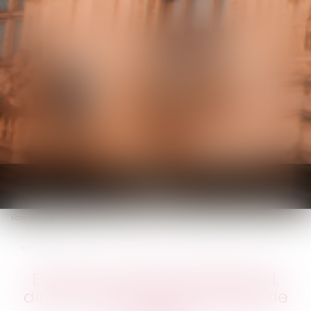
KALIFA Avocats
Ouvrir
le
Vous êtes ici :
Accueil
menu
Erreur de surface dans le bail, diminution du loyer et délais de
forclusion
Erreur de surface dans le bail,
diminution du loyer et délais de