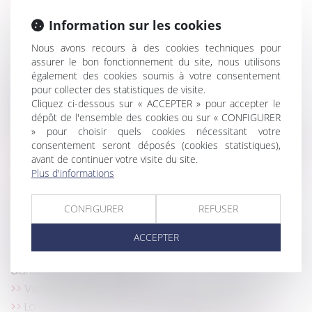
Accord de distribution, reprise de fonds de
Information sur les cookies
commerce et responsabilité délictuelle
Nous avons recours à des cookies techniques pour
Droit des successions
assurer le bon fonctionnement du site, nous utilisons
La réception tacite des travaux n’est pas non
également des cookies soumis à votre consentement
équivoque en présence d’une contestation
pour collecter des statistiques de visite.
constante de ceux-ci
Cliquez ci-dessous sur « ACCEPTER » pour accepter le
dépôt de l'ensemble des cookies ou sur « CONFIGURER
Régime social de l'indemnité transactionnelle
» pour choisir quels cookies nécessitant votre
réparant un préjudice : nouvel exemple jurisprudentiel
consentement seront déposés (cookies statistiques),
Erreur de surface dans le bail, diminution du loyer
avant de continuer votre visite du site.
et délais de forclusion
Plus d'informations
Lanceurs d'alerte : les entreprises d'au moins 50
salariés doivent actualiser leur procédure interne
CONFIGURER
REFUSER
Autonomie du régime matrimonial et de la
prestation compensatoire
ACCEPTER
Astreinte ou permanence ? Un important message
adressé aux juges du fond
Vice du consentement pour insanité d’esprit
La rénovation énergétique des bâtiments