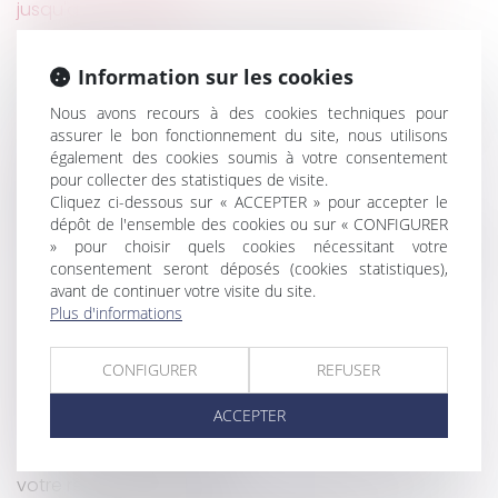
jusqu'au 31 décembre
Clause mettant à la charge du locataire
commercial les travaux de mise aux normes :
Information sur les cookies
illustration
Nous avons recours à des cookies techniques pour
Bilan de la réforme du divorce par consentement
assurer le bon fonctionnement du site, nous utilisons
mutuel cinq ans après
également des cookies soumis à votre consentement
Nouvelles conditions de certification des
pour collecter des statistiques de visite.
entreprises réalisant des travaux de retrait ou
Cliquez ci-dessous sur « ACCEPTER » pour accepter le
d'encapsulage d'amiante
dépôt de l'ensemble des cookies ou sur « CONFIGURER
L’aide sociale versée directement à l’établissement
» pour choisir quels cookies nécessitant votre
consentement seront déposés (cookies statistiques),
d’hébergement est récupérable sur succession
avant de continuer votre visite du site.
Cession d’entreprises : des précisions
Plus d'informations
administratives utiles sur les régimes d’exonération
Congé de proche aidant : de nouveaux
CONFIGURER
REFUSER
bénéficiaires depuis le 1er juillet 2022
Un phénomène extérieur au bien vendu peut
ACCEPTER
constituer un vice caché
Pour protéger les lanceurs d'alerte, mettez à jour
votre règlement intérieur !