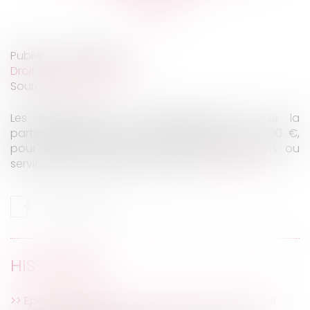
Publié le :
27/09/2022
Droit du travail - Salariés
Source :
www.efl.fr
Les bénéficiaires de l'intéressement et de la
participation peuvent débloquer jusqu'à 10 000 €,
pour financer l'achat d'un ou plusieurs biens ou
services, sous certaines conditions...
Lire la suite
HISTORIQUE
Epargne salariale : un déblocage exceptionnel