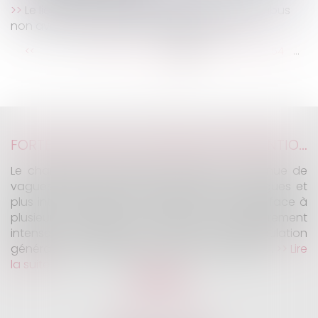
Le licenciement fondé partiellement sur un abus
non avéré de la liberté d’expression est nul
...
...
<<
<
148
149
150
151
152
153
154
>
>>
FORTES CHALEURS : MESURES DE PRÉVENTION ET ACTIONS DE L'INSPECTION DU TRAVAIL
Le changement climatique entraine la survenue de
vagues de chaleur plus fréquentes, plus longues et
plus intenses. Depuis la fin mai, la France fait face à
plusieurs épisodes caniculaires particulièrement
intenses, qui constituent un risque pour la population
générale, mais également pour les travailleurs...
Lire
la suite