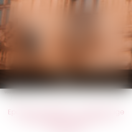
KALIFA Avocats
Ouvrir
le
Vous êtes ici :
Accueil
menu
Epargne salariale : un déblocage exceptionnel jusqu'au 31 décembre
Epargne salariale : un déblocage
exceptionnel jusqu'au 31
décembre