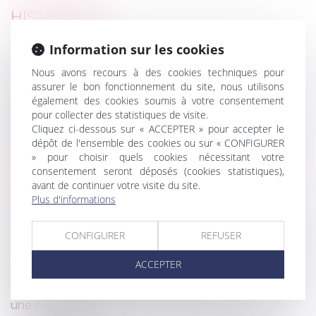
HISTORIQUE
Information sur les cookies
La clause de l’acte de vente qui a pour effet
d’exclure la garantie décennale des constructeurs
Nous avons recours à des cookies techniques pour
doit être réputée non écrite
assurer le bon fonctionnement du site, nous utilisons
Un logement sans prises raccordées à la terre
également des cookies soumis à votre consentement
pour collecter des statistiques de visite.
n’est pas décent
Cliquez ci-dessous sur « ACCEPTER » pour accepter le
L'indemnité d'activité partielle est-elle toujours
dépôt de l'ensemble des cookies ou sur « CONFIGURER
soumise à CSG et CRDS ?
» pour choisir quels cookies nécessitant votre
Droit européen de la concurrence et covid-19 :
consentement seront déposés (cookies statistiques),
l’assouplissement des règles antitrust
avant de continuer votre visite du site.
Plus d'informations
Précision en matière de licenciement pour
absences répétées et désorganisation entreprise
CONFIGURER
REFUSER
Adoption internationale : questions de procédure
Le forfait mobilités durables peut dès à présent
ACCEPTER
être mis en place par les entreprises
Droits voisins : l’Autorité de la concurrence impose
une négociation