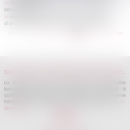
Création d'entreprise : le choix du régime de
sécurité sociale
Reprise des délais d'instruction d'urbanisme,
d'aménagement et de construction au 24 mai
...
<<
<
245
246
247
248
249
250
251
...
>
>>
SUCCESSION : UNE RÉVOCATION DE DONATION FRAUDULEUSE PEUT CONSTITUER UN RECEL SUCCESSORAL
La révocation d'une donation peut être annulée
lorsqu'elle poursuit un but illicite consistant à
contourner les règles protectrices de la réserve
héréditaire et de la réunion fictive des donations...
Lire la suite