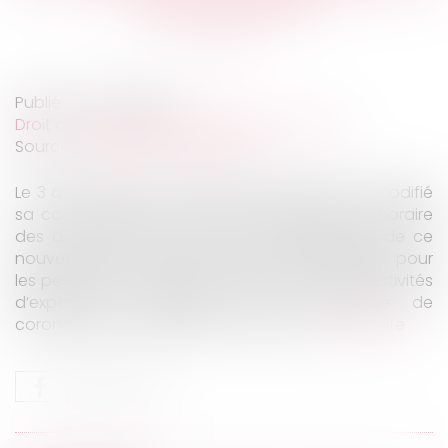
règles antitrust
Publié le :
27/05/2020
Droit commercial
/
Droit de la concurrence
Source :
www.dalloz-actualite.fr
Le 3 avril 2020, la Commission européenne a modifié
sa communication visant l’encadrement temporaire
des aides d’État du 16 mars. En application de ce
nouveau texte, le régime français de garantie pour
les petites et moyennes entreprises dont les activités
d’exportation pâtissent de la pandémie de
coronavirus a par ailleurs été autorisé...
Lire la suite