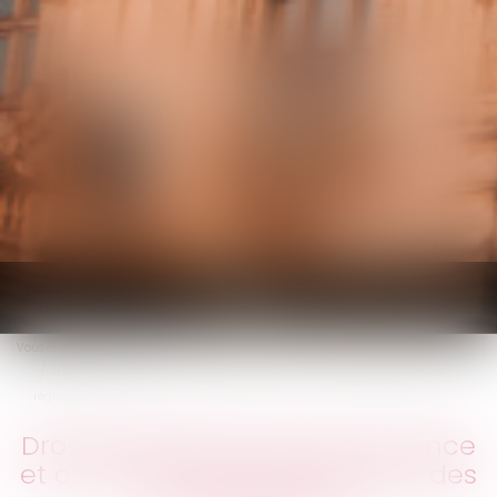
KALIFA Avocats
Ouvrir
le
Vous êtes ici :
Accueil
menu
Droit européen de la concurrence et covid-19 : l’assouplissement des
règles antitrust
Droit européen de la concurrence
et covid-19 : l’assouplissement des