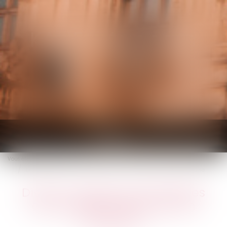
KALIFA Avocats
Ouvrir
le
Vous êtes ici :
Accueil
menu
Divorce : gare aux mensonges dans la déclaration de son patrimoine
Divorce : gare aux mensonges
dans la déclaration de son
patrimoine