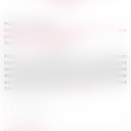
Publié le :
28/07/2020
Droit de la famille, des personnes et de leur
patrimoine
/
Divorce et séparation
Source :
leparticulier.lefigaro.fr
Pour la détermination d’une prestation
compensatoire lors d’un divorce, les époux sont
tenus de fournir une déclaration sur l’honneur faisant
état de leur patrimoine. Lorsque l’attestation établie
est mensongère ou lacunaire, le conjoint lésé peut
faire un recours en révision...
Lire la suite