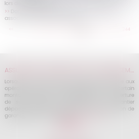
lors de l’embauche ?
Dons : transmettre son assurance-vie à une
association ou une fondation
...
<<
<
238
239
240
241
242
243
244
...
>
>>
ASSURANCE CONSTRUCTION : LE DÉPASSEMENT DU MONTANT MAXIMAL GARANTI PEUT EXCLURE TOUTE COUVERTURE
Lorsqu'un contrat d'assurance limite sa garantie aux
opérations dont le coût n'excède pas un certain
montant, l'assuré ne peut prétendre à la couverture
de son assureur s'il intervient sur un chantier
dépassant ce seuil sans avoir obtenu l'extension de
garantie prévue au contrat...
Lire la suite