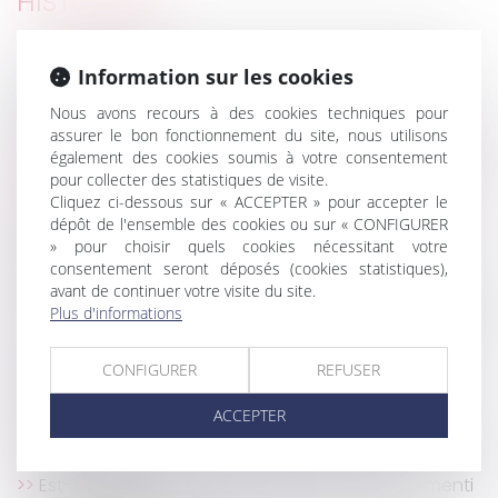
HISTORIQUE
Quand un bail de courte durée se transforme en
Information sur les cookies
bail commercial
L'employeur qui ne prévient pas l'agression du
Nous avons recours à des cookies techniques pour
gardien d'immeuble commet une faute inexcusable
assurer le bon fonctionnement du site, nous utilisons
également des cookies soumis à votre consentement
Divorce : gare aux mensonges dans la déclaration
pour collecter des statistiques de visite.
de son patrimoine
Cliquez ci-dessous sur « ACCEPTER » pour accepter le
Port du masque en entreprise : obligations et
dépôt de l'ensemble des cookies ou sur « CONFIGURER
sanctions
» pour choisir quels cookies nécessitant votre
consentement seront déposés (cookies statistiques),
Coronavirus : précisions en matière d'aération et
avant de continuer votre visite du site.
de ventilation des lieux de travail
Plus d'informations
Le Tribunal de l'Union européenne annule l'amende
de 13 milliards infligée à Apple
CONFIGURER
REFUSER
Covid-19 et reconnaissance en maladie
professionnelle : parution imminente des textes
ACCEPTER
Transmission d’entreprise agricole et pacte Dutreil,
quoi de neuf ?
Est-il possible de sanctionner le salarié qui a menti