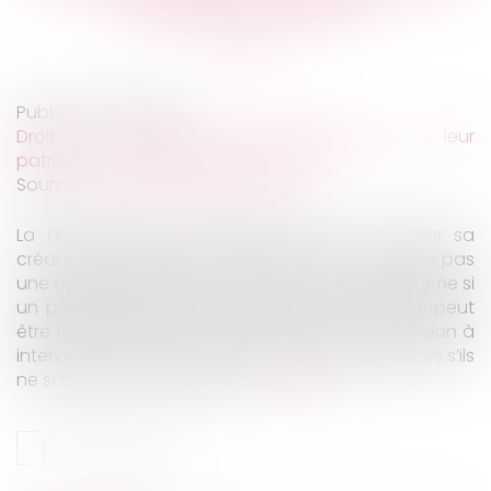
partage judiciaire
Publié le :
17/02/2021
Droit de la famille, des personnes et de leur
patrimoine
/
Patrimoine et succession
Source :
www.dalloz-actualite.fr
La demande d’un héritier tendant à voir fixer sa
créance à l’égard de la succession ne constitue pas
une opération de partage. Elle est recevable même si
un partage judiciaire n’a pas été ordonné. Elle peut
être formée contre un seul héritier mais la décision à
intervenir sera inopposable aux autres indivisaires s’ils
ne sont pas mis en cause...
Lire la suite