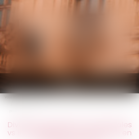
KALIFA Avocats
Ouvrir
le
Vous êtes ici :
Accueil
menu
Division des dettes successorales vs indivisibilité de la demande en
partage judiciaire
Division des dettes successorales
vs indivisibilité de la demande en