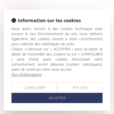
HISTORIQUE
Information sur les cookies
Retour sur la notion de taux effectif global
Nous avons recours à des cookies techniques pour
Retard dans la construction de logements
assurer le bon fonctionnement du site, nous utilisons
étudiants : mise en place de mesures
également des cookies soumis à votre consentement
Covid-19 : le point sur deux mesures sociales en
pour collecter des statistiques de visite.
matière de maladie
Cliquez ci-dessous sur « ACCEPTER » pour accepter le
dépôt de l'ensemble des cookies ou sur « CONFIGURER
Divorce : la révision des rentes viagères fixées
» pour choisir quels cookies nécessitant votre
avant le 1er juillet 2000 est constitutionnelle
consentement seront déposés (cookies statistiques),
Télétravail -Droit à la déconnexion : ce qui est
avant de continuer votre visite du site.
prévu, ce qui ne l'est pas
Plus d'informations
Division des dettes successorales vs indivisibilité de
la demande en partage judiciaire
CONFIGURER
REFUSER
Action des copropriétaires d’un immeuble vendu
en l’état futur d’achèvement
ACCEPTER
Covid-19 : quelles sont les visites médicales que le
médecin du travail peut reporter ?