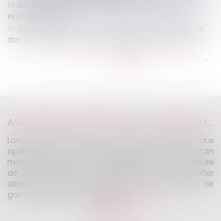
Achat à distance : le droit de rétractation, pas
systématique !
Covid-19 : les mesures de report ou d'ajustement
des échéances Urssaf sont reconduites en février
...
...
<<
<
215
216
217
218
219
220
221
>
>>
ASSURANCE CONSTRUCTION : LE DÉPASSEMENT DU MONTANT MAXIMAL GARANTI PEUT EXCLURE TOUTE COUVERTURE
Lorsqu'un contrat d'assurance limite sa garantie aux
opérations dont le coût n'excède pas un certain
montant, l'assuré ne peut prétendre à la couverture
de son assureur s'il intervient sur un chantier
dépassant ce seuil sans avoir obtenu l'extension de
garantie prévue au contrat...
Lire la suite