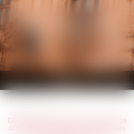
KALIFA Avocats
Ouvrir
le
Vous êtes ici :
Accueil
menu
Des députés veulent exonérer de droits de succession les proches de
soignants victimes du coronavirus
Des députés veulent exonérer de
droits de succession les proches