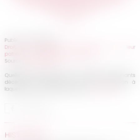
de soignants victimes du
coronavirus
Publié le :
06/05/2020
Droit de la famille, des personnes et de leur
patrimoine
/
Patrimoine et succession
Source :
www.lefigaro.fr
Quelle reconnaissance pour les familles de soignants
décédés du coronavirus ? C'est la question à
laquelle veut répondre la députée...
Lire la suite
HISTORIQUE