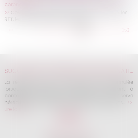
coronavirus
Covid-19 et incidences sur les jours de congé, les
RTT, les temps de travail et de repos
...
<<
<
247
248
249
250
251
252
253
...
>
>>
SUCCESSION : UNE RÉVOCATION DE DONATION FRAUDULEUSE PEUT CONSTITUER UN RECEL SUCCESSORAL
La révocation d'une donation peut être annulée
lorsqu'elle poursuit un but illicite consistant à
contourner les règles protectrices de la réserve
héréditaire et de la réunion fictive des donations...
Lire la suite
KALIFA Avocats