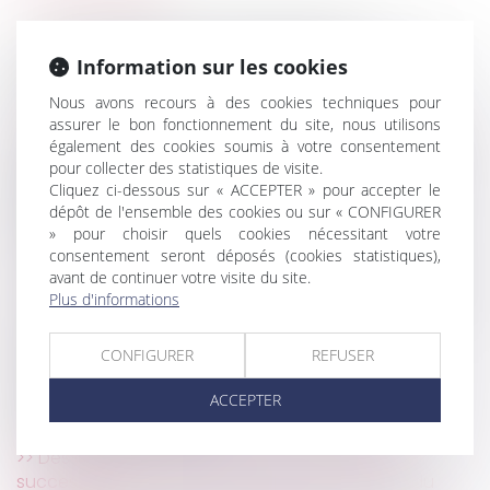
La Cour d'Appel confirme le jugement
contraignant Amazon à réduire ses activités aux
Information sur les cookies
produits essentiels
Nous avons recours à des cookies techniques pour
Les avantages de la rupture conventionnelle
assurer le bon fonctionnement du site, nous utilisons
Divulgation d’une information de nature à jeter le
également des cookies soumis à votre consentement
discrédit sur un concurrent et absence de preuves
pour collecter des statistiques de visite.
suffisantes pour établir la véracité des critiques
Cliquez ci-dessous sur « ACCEPTER » pour accepter le
dépôt de l'ensemble des cookies ou sur « CONFIGURER
Modalités pratiques pour bénéficier du report de
» pour choisir quels cookies nécessitant votre
paiement des cotisations sociales
consentement seront déposés (cookies statistiques),
Covid-19 : quid en cas de congé d'un locataire ?
avant de continuer votre visite du site.
Vademecum de l’adoption d’un enfant étranger
Plus d'informations
par un couple français
Les incidences du COVID-19 sur les cessions
CONFIGURER
REFUSER
d'entreprise
ACCEPTER
Le DUERP doit être mis à jour des risques
spécifiques au Covid-19
Des députés veulent exonérer de droits de
succession les proches de soignants victimes du