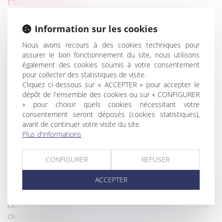
HISTORIQUE
Dépôt d'une proposition de loi pour la suppression
Information sur les cookies
de la fiscalité de la succession et de la donation
Nous avons recours à des cookies techniques pour
Refus du paiement en espèces en raison du
assurer le bon fonctionnement du site, nous utilisons
Covid19 : rappel des règles
également des cookies soumis à votre consentement
Bail d’habitation et prorogation de la trêve
pour collecter des statistiques de visite.
hivernale
Cliquez ci-dessous sur « ACCEPTER » pour accepter le
dépôt de l'ensemble des cookies ou sur « CONFIGURER
Loi applicable à la filiation : admission du renvoi
» pour choisir quels cookies nécessitant votre
Coronavirus : Amazon devant le tribunal, la
consentement seront déposés (cookies statistiques),
fermeture des entrepôts en jeu
avant de continuer votre visite du site.
Coronavirus : le dispositif de « prime Macron » est
Plus d'informations
assoupli et prolongé
Rapport de la Cour des comptes dans la lutte
CONFIGURER
REFUSER
contre les contrefaçons
ACCEPTER
Succession ouverte avant 2007 : 30 ans pour opter
Covid-19 : publication du guide de préconisations
de sécurité sanitaire pour la continuité des activités
de construction