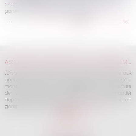
Covid 19 : Quelles dispositions prendre pour les
gardiens et les employés d’immeuble ?
...
<<
<
250
251
252
253
254
255
256
...
>
>>
ASSURANCE CONSTRUCTION : LE DÉPASSEMENT DU MONTANT MAXIMAL GARANTI PEUT EXCLURE TOUTE COUVERTURE
Lorsqu'un contrat d'assurance limite sa garantie aux
opérations dont le coût n'excède pas un certain
montant, l'assuré ne peut prétendre à la couverture
de son assureur s'il intervient sur un chantier
dépassant ce seuil sans avoir obtenu l'extension de
garantie prévue au contrat...
Lire la suite
KALIFA Avocats