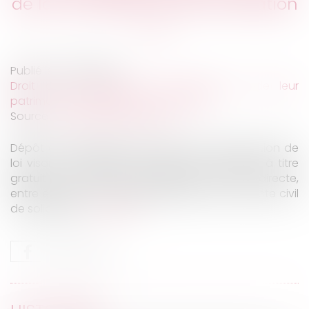
de la succession et de la donation
Publié le :
16/04/2020
Droit de la famille, des personnes et de leur
patrimoine
/
Patrimoine et succession
Source :
www.juridiconline.com
Dépôt à l'Assemblée nationale d'une proposition de
loi visant à supprimer les droits de mutation à titre
gratuit pour les droits applicables en ligne directe,
entre époux et entre partenaire liés par un pacte civil
de solidarité...
Lire la suite