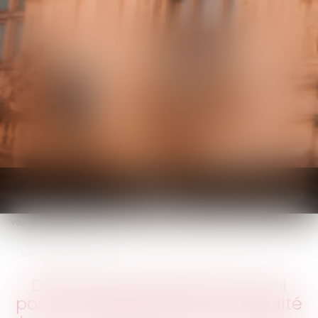
KALIFA Avocats
Ouvrir
le
Vous êtes ici :
Accueil
menu
Dépôt d'une proposition de loi pour la suppression de la fiscalité de la
succession et de la donation
Dépôt d'une proposition de loi
pour la suppression de la fiscalité