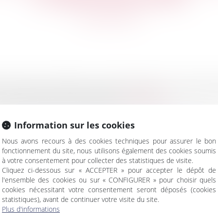
ie par les salariés en activité partielle, la loi portant d
 jours de repos conventionnels...
Lire la suite
Information sur les cookies
Nous avons recours à des cookies techniques pour assurer le bon
fonctionnement du site, nous utilisons également des cookies soumis
à votre consentement pour collecter des statistiques de visite.
Cliquez ci-dessous sur « ACCEPTER » pour accepter le dépôt de
l'ensemble des cookies ou sur « CONFIGURER » pour choisir quels
cookies nécessitant votre consentement seront déposés (cookies
constitue une faute grave
statistiques), avant de continuer votre visite du site.
 la mention du décès de l'enfant majeur ?
Plus d'informations