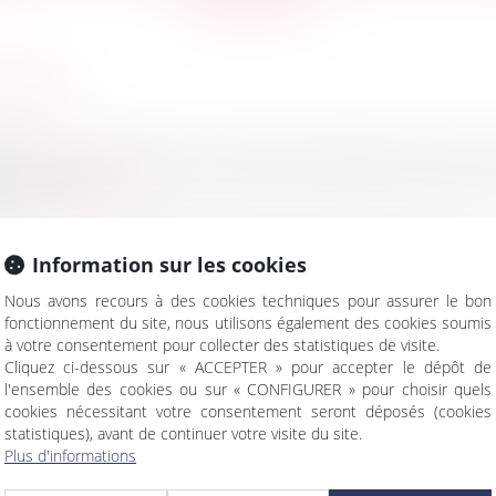
 sociale
paiement à l'Urssaf des cotisations salariales et patrona
ité...
Lire la suite
Information sur les cookies
Nous avons recours à des cookies techniques pour assurer le bon
fonctionnement du site, nous utilisons également des cookies soumis
à votre consentement pour collecter des statistiques de visite.
Cliquez ci-dessous sur « ACCEPTER » pour accepter le dépôt de
l'ensemble des cookies ou sur « CONFIGURER » pour choisir quels
ars 2020 ?
cookies nécessitant votre consentement seront déposés (cookies
déclencher des poursuites pénales
statistiques), avant de continuer votre visite du site.
Plus d'informations
se en place ?
és