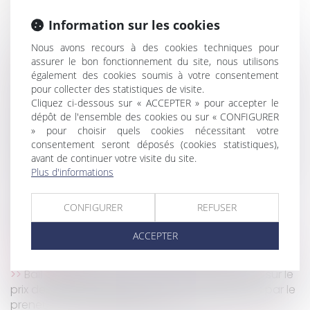
délivrance
Quand un échange de mails vaut contrat de
Information sur les cookies
travail
Nous avons recours à des cookies techniques pour
Résolution judiciaire d’un contrat d’entreprise :
assurer le bon fonctionnement du site, nous utilisons
responsabilité du maître d'ouvrage
également des cookies soumis à votre consentement
Succession : comment récupérer le capital d’une
pour collecter des statistiques de visite.
Cliquez ci-dessous sur « ACCEPTER » pour accepter le
assurance vie lorsqu’il est soumis à des droits ?
dépôt de l'ensemble des cookies ou sur « CONFIGURER
Les rappels de produits dangereux devront être
» pour choisir quels cookies nécessitant votre
déclarés sur le site internet RappelConso
consentement seront déposés (cookies statistiques),
L’Urssaf qui a trop remboursé un cotisant ne peut
avant de continuer votre visite du site.
pas délivrer une contrainte
Plus d'informations
La contribution des époux au pas de charge
Quels sont les préjudices réparés par les
CONFIGURER
REFUSER
différentes indemnités de licenciement ?
ACCEPTER
Covid-19 : aménagement temporaire des lieux de
restauration
Bail emphytéotique : modalités d’imputation sur le
prix de vente du bien des paiements effectués par le
preneur devenu acquéreur