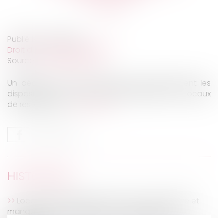
Publié le :
23/02/2021
Droit du travail - Employeurs
Source :
www.legisocial.fr
Un décret est venu aménager temporairement les
dispositions du code du travail relatives aux locaux
de restauration...
Lire la suite
HISTORIQUE
Local commercial situé dans une copropriété et
manquement du bailleur à son obligation de