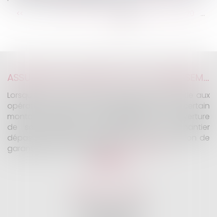
...
...
<<
<
214
215
216
217
218
219
220
>
>>
ASSURANCE CONSTRUCTION : LE DÉPASSEMENT DU MONTANT MAXIMAL GARANTI PEUT EXCLURE TOUTE COUVERTURE
Lorsqu'un contrat d'assurance limite sa garantie aux
opérations dont le coût n'excède pas un certain
montant, l'assuré ne peut prétendre à la couverture
de son assureur s'il intervient sur un chantier
dépassant ce seuil sans avoir obtenu l'extension de
garantie prévue au contrat...
Lire la suite
KALIFA Avocats
45 Rue de Courcelles