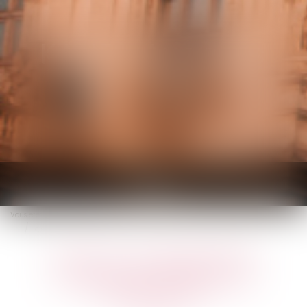
KALIFA Avocats
Ouvrir
le
Vous êtes ici :
Accueil
menu
Covid-19 : aménagement temporaire des lieux de restauration
Covid-19 : aménagement
temporaire des lieux de
restauration