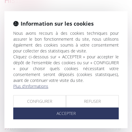
HISTORIQUE
En présence de mérule, l’acheteur n’a pas de
recours s’il a renoncé à faire réaliser un diagnostic
Information sur les cookies
Un copropriétaire peut acquérir une servitude de
Nous avons recours à des cookies techniques pour
vue, même illicite, par prescription acquisitive
assurer le bon fonctionnement du site, nous utilisons
Normes imposées à l'employeur : le CSE doit quand
également des cookies soumis à votre consentement
même être consulté
pour collecter des statistiques de visite.
Cliquez ci-dessous sur « ACCEPTER » pour accepter le
L’employeur ne peut pas demander la nullité d’une
dépôt de l'ensemble des cookies ou sur « CONFIGURER
convention de forfait en heures
» pour choisir quels cookies nécessitant votre
Vente sur Internet : la protection du
consentement seront déposés (cookies statistiques),
consommateur renforcée
avant de continuer votre visite du site.
Division d’un fonds et servitude des eaux usées
Plus d'informations
Quatre guides pratiques à destination des
propriétaires bailleurs
CONFIGURER
REFUSER
Pas de délit de harcèlement moral sans
ACCEPTER
conscience d'avoir contribué à la dégradation des
conditions de travail
Loi santé au travail : les règles de l'essai encadré