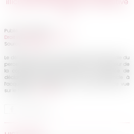
illicite, par prescription acquisitive
Publié le :
18/05/2022
Droit immobilier
/
Copropriété
Source :
www.efl.fr
Le défaut d’autorisation par l’assemblée générale du
percement par un copropriétaire du mur extérieur de
la copropriété, partie commune, et l’absence de
déclaration d’urbanisme ne font pas obstacle à
l’acquisition par prescription d’une servitude de vue
sur le fonds…
Lire la suite