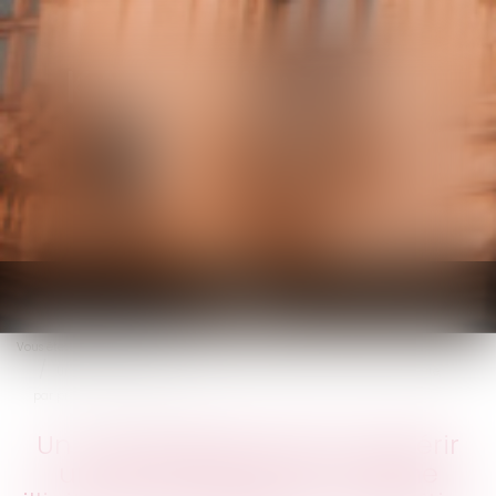
KALIFA Avocats
Ouvrir
le
Vous êtes ici :
Accueil
menu
Un copropriétaire peut acquérir une servitude de vue, même illicite,
par prescription acquisitive
Un copropriétaire peut acquérir
une servitude de vue, même