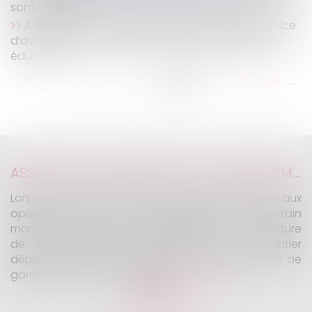
sont définies
À Nanterre, on expérimente la désignation d’office
d’avocat pour chaque mineur suivi en assistance
éducative
...
...
<<
<
163
164
165
166
167
168
169
>
>>
ASSURANCE CONSTRUCTION : LE DÉPASSEMENT DU MONTANT MAXIMAL GARANTI PEUT EXCLURE TOUTE COUVERTURE
Lorsqu'un contrat d'assurance limite sa garantie aux
opérations dont le coût n'excède pas un certain
montant, l'assuré ne peut prétendre à la couverture
de son assureur s'il intervient sur un chantier
dépassant ce seuil sans avoir obtenu l'extension de
garantie prévue au contrat...
Lire la suite