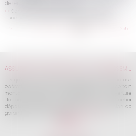
de terminologie pour le salarié
Contestation du refus de prise en charge :
conditions de l’obligation d’expertise médicale
...
<<
<
249
250
251
252
253
254
255
...
>
>>
ASSURANCE CONSTRUCTION : LE DÉPASSEMENT DU MONTANT MAXIMAL GARANTI PEUT EXCLURE TOUTE COUVERTURE
Lorsqu'un contrat d'assurance limite sa garantie aux
opérations dont le coût n'excède pas un certain
montant, l'assuré ne peut prétendre à la couverture
de son assureur s'il intervient sur un chantier
dépassant ce seuil sans avoir obtenu l'extension de
garantie prévue au contrat...
Lire la suite