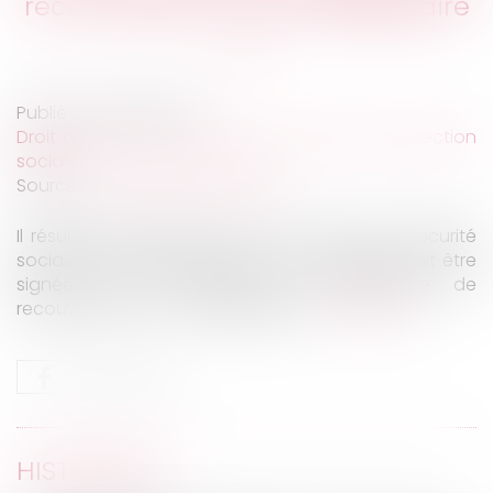
recouvrement ou son délégataire
Publié le :
23/04/2020
Droit du travail - Employeurs
/
Droit de la protection
sociale
Source :
www.labase-lextenso.fr
Il résulte de l’article R. 133-4 du Code de la sécurité
sociale, alors applicable, que la contrainte doit être
signée par le directeur de l’organisme de
recouvrement ou son délégataire...
Lire la suite
HISTORIQUE