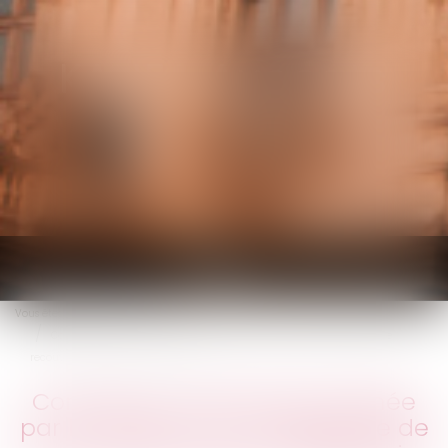
KALIFA Avocats
Ouvrir
le
Vous êtes ici :
Accueil
menu
Contrainte : elle doit être signée par le directeur de l’organisme de
recouvrement ou son délégataire
Contrainte : elle doit être signée
par le directeur de l’organisme de