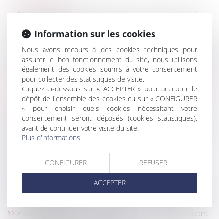
Réglementation applicable à la construction d'un
abri démontable
Information sur les cookies
Apple écope d'une amende record de 1,1 milliard
d'euros en France pour pratiques anticoncurrentielles
Nous avons recours à des cookies techniques pour
assurer le bon fonctionnement du site, nous utilisons
Action en partage d’un créancier : compétence du
également des cookies soumis à votre consentement
JAF du lieu de situation de l’immeuble
pour collecter des statistiques de visite.
Contrainte : elle doit être signée par le directeur de
Cliquez ci-dessous sur « ACCEPTER » pour accepter le
l’organisme de recouvrement ou son délégataire
dépôt de l'ensemble des cookies ou sur « CONFIGURER
Copropriété : le terrain sans propriétaire certain
» pour choisir quels cookies nécessitant votre
consentement seront déposés (cookies statistiques),
devient partie commune
avant de continuer votre visite du site.
La transmission d’entreprise, démarche de longue
Plus d'informations
haleine
Covid-19 : précisions procédurales en matière
CONFIGURER
REFUSER
familiale
Installation d'un dispositif informatique pour le
ACCEPTER
contrôle de l'activité des salariés : la consultation du
CE est obligatoire
Preuve des heures supplémentaires : changement