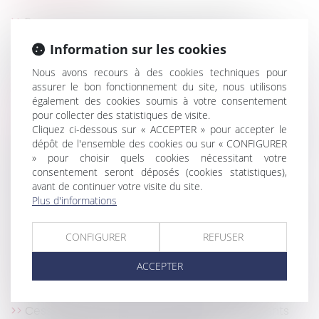
Pas de droit de préférence du locataire
commercial en cas vente de gré à gré d’un actif
Information sur les cookies
immobilier en liquidation judiciaire
Désignation d'un tiers à la famille comme tuteur
Nous avons recours à des cookies techniques pour
aux biens et à la personne du majeur : illustration
assurer le bon fonctionnement du site, nous utilisons
également des cookies soumis à votre consentement
Construction de piscines individuelles dans les
pour collecter des statistiques de visite.
zones inondables
Cliquez ci-dessous sur « ACCEPTER » pour accepter le
Prêts libellés en devise étrangère : l’abus n’est pas
dépôt de l'ensemble des cookies ou sur « CONFIGURER
toujours retenu !
» pour choisir quels cookies nécessitant votre
consentement seront déposés (cookies statistiques),
Réforme des retraites 2023 projet de loi PLFSS
avant de continuer votre visite du site.
rectificatif
Plus d'informations
Droit de visite des grands-parents : peu importent
les sentiments de l’enfant
CONFIGURER
REFUSER
L’information du salarié lors de l’embauche est
améliorée
ACCEPTER
Titres-restaurant : quelles conséquences lorsque
la participation patronale est inférieure à 50 % ?
Cession d'une filiale en cessation de paiements