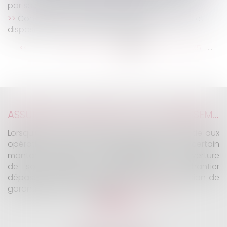
par sa société mère : est-elle fautive ?
Construction : surélévation des copropriétés et
dispositions de la loi Climat résilience
...
...
<<
<
129
130
131
132
133
134
135
>
>>
ASSURANCE CONSTRUCTION : LE DÉPASSEMENT DU MONTANT MAXIMAL GARANTI PEUT EXCLURE TOUTE COUVERTURE
Lorsqu'un contrat d'assurance limite sa garantie aux
opérations dont le coût n'excède pas un certain
montant, l'assuré ne peut prétendre à la couverture
de son assureur s'il intervient sur un chantier
dépassant ce seuil sans avoir obtenu l'extension de
garantie prévue au contrat...
Lire la suite