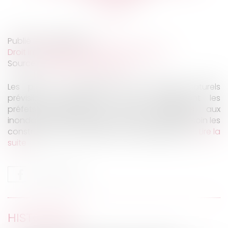
Publié le :
29/03/2023
Droit immobilier
/
Droit de la construction
Source :
www.labase-lextenso.fr
Les plans de prévention des risques naturels
prévisibles d’inondation (PPRi) qu’élaborent les
préfets délimitent les zones exposées aux
inondations et y interdisent en tant que de besoin les
constructions nouvelles et les aménagements...
Lire la
suite
HISTORIQUE