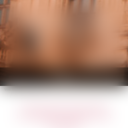
KALIFA Avocats
Ouvrir
le
Vous êtes ici :
Accueil
menu
Construction de piscines individuelles dans les zones inondables
Construction de piscines
individuelles dans les zones
inondables