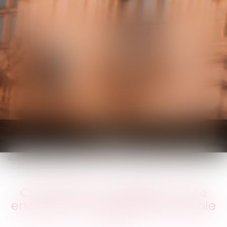
KALIFA Avocats
Ouvrir
le
Vous êtes ici :
Accueil
menu
Commission européenne : une enquête sur les pratiques d'Apple
Commission européenne : une
enquête sur les pratiques d'Apple