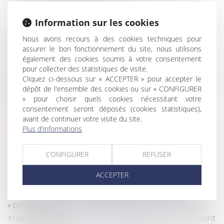
Etat-civil : le livret de famille peut-il comporter la
mention du décès de l'enfant majeur ?
Information sur les cookies
Substitution dans le paiement des dettes sociales
peut constituer un avantage constitutif d’une
Nous avons recours à des cookies techniques pour
assurer le bon fonctionnement du site, nous utilisons
donation indirecte à ce titre rapportable à la
également des cookies soumis à votre consentement
succession
pour collecter des statistiques de visite.
Activité non autorisée pendant l’arrêt maladie et
Cliquez ci-dessous sur « ACCEPTER » pour accepter le
restitution des indemnités
dépôt de l'ensemble des cookies ou sur « CONFIGURER
Nullité du CCMI sous condition suspensive
» pour choisir quels cookies nécessitant votre
d’acquisition du terrain par donation
consentement seront déposés (cookies statistiques),
avant de continuer votre visite du site.
Commission européenne : une enquête sur les
Plus d'informations
pratiques d'Apple
Conséquences internationales des divorces par
CONFIGURER
REFUSER
acte d'avocat
Crise sanitaire et perte de rémunération : une
ACCEPTER
monétisation des jours de congés est possible
Mise au placard et harcèlement moral : zoom sur le
« bore out »
Un locataire peut être prié de quitter son logement