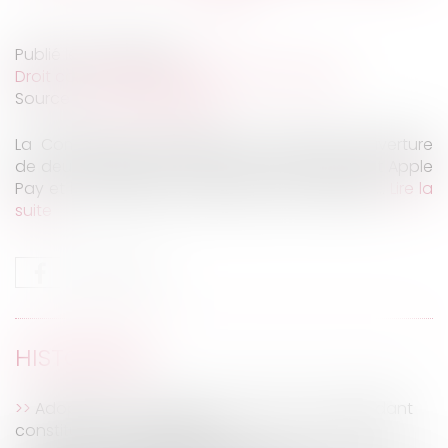
Publié le :
02/07/2020
Droit commercial
/
Droit de la concurrence
Source :
www.challenges.fr
La Commission européenne a annoncé l'ouverture
de deux enquêtes sur le système de paiement Apple
Pay et la boutique en ligne App Store d'Apple...
Lire la
suite
HISTORIQUE
Adopter un comportement sexiste et dégradant
constitue une faute grave