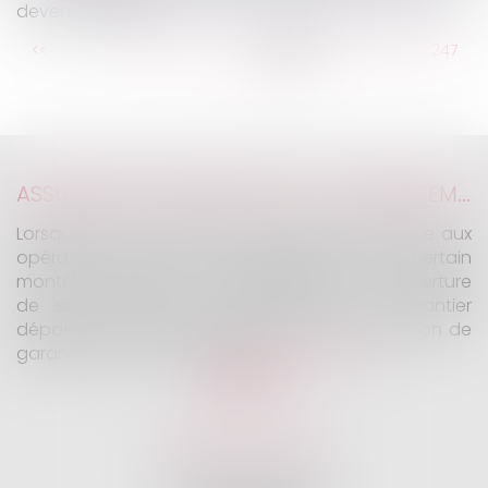
devenu un HLM ?
...
<<
<
241
242
243
244
245
246
247
...
>
>>
ASSURANCE CONSTRUCTION : LE DÉPASSEMENT DU MONTANT MAXIMAL GARANTI PEUT EXCLURE TOUTE COUVERTURE
Lorsqu'un contrat d'assurance limite sa garantie aux
opérations dont le coût n'excède pas un certain
montant, l'assuré ne peut prétendre à la couverture
de son assureur s'il intervient sur un chantier
dépassant ce seuil sans avoir obtenu l'extension de
garantie prévue au contrat...
Lire la suite
KALIFA Avocats
45 Rue de Courcelles