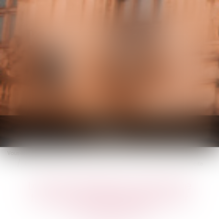
KALIFA Avocats
Ouvrir
le
Vous êtes ici :
Accueil
menu
La CJUE élargit le champ de l’action en réparation pour entente illicite
La CJUE élargit le champ de
l’action en réparation pour
entente illicite