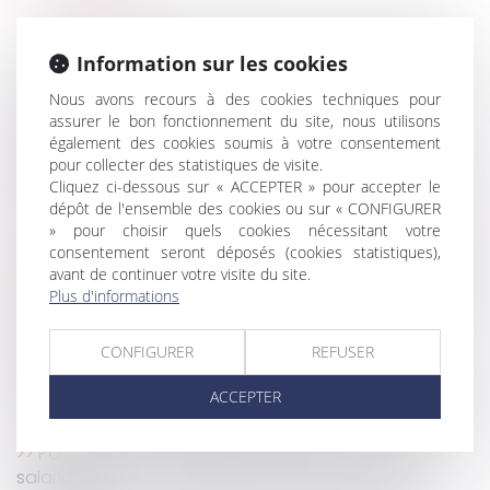
Comment sont calculés les droits de succession ?
Recouvrement des cotisations et contributions
Information sur les cookies
sociales : modèle de la charte du cotisant contrôlé
Nous avons recours à des cookies techniques pour
Construction : le chantier peut il être interdit aux
assurer le bon fonctionnement du site, nous utilisons
acheteurs ?
également des cookies soumis à votre consentement
Bail commercial : assignation en nullité du congé
pour collecter des statistiques de visite.
Cliquez ci-dessous sur « ACCEPTER » pour accepter le
et en paiement d’une indemnité d’éviction
dépôt de l'ensemble des cookies ou sur « CONFIGURER
La CJUE élargit le champ de l’action en réparation
» pour choisir quels cookies nécessitant votre
pour entente illicite
consentement seront déposés (cookies statistiques),
Reprendre un fonds de commerce ou des titres de
avant de continuer votre visite du site.
société : quelles conséquences ?
Plus d'informations
Exhaussement du sol et infraction pénale au titre
du Code de l’urbanisme
CONFIGURER
REFUSER
L’absence de liquidation et de partage de la
ACCEPTER
communauté peut-il constituer un recel successoral
?
Paiement des cotisations URSSAF et portage
salarial