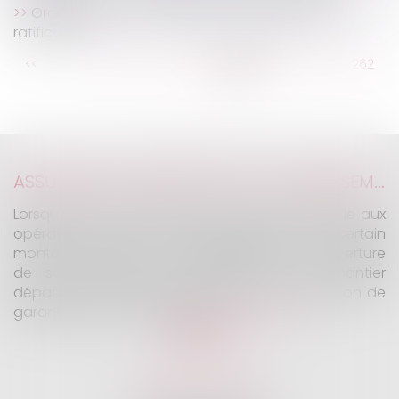
Ordonnance « copropriété » : projet de loi de
ratification
...
<<
<
256
257
258
259
260
261
262
...
>
>>
ASSURANCE CONSTRUCTION : LE DÉPASSEMENT DU MONTANT MAXIMAL GARANTI PEUT EXCLURE TOUTE COUVERTURE
Lorsqu'un contrat d'assurance limite sa garantie aux
opérations dont le coût n'excède pas un certain
montant, l'assuré ne peut prétendre à la couverture
de son assureur s'il intervient sur un chantier
dépassant ce seuil sans avoir obtenu l'extension de
garantie prévue au contrat...
Lire la suite
KALIFA Avocats