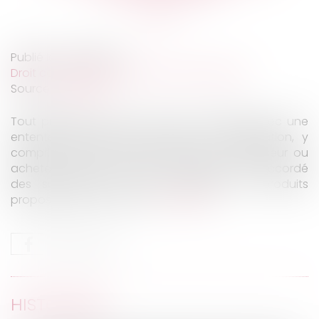
Publié le :
13/02/2020
Droit commercial
/
Droit de la concurrence
Source :
www.efl.fr
Tout préjudice ayant un lien de causalité avec une
entente doit pouvoir donner lieu à réparation, y
compris lorsque la victime n’est pas fournisseur ou
acheteur sur le marché concerné mais a accordé
des subventions à des acheteurs de produits
proposés sur ce marché...
Lire la suite
HISTORIQUE