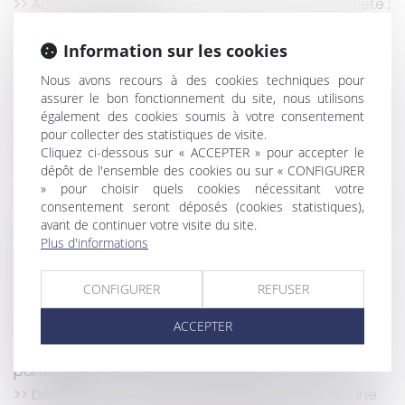
Acheter une résidence secondaire en copropriété :
comment ça passe ?
Index de l’égalité professionnelle à publier avant le
Information sur les cookies
1er mars
Nous avons recours à des cookies techniques pour
Non contestée dans les 2 mois, une décision d’AG
assurer le bon fonctionnement du site, nous utilisons
de copropriété, même irrégulière, est définitive
également des cookies soumis à votre consentement
Un salarié peut-il refuser une mutation au nom de
pour collecter des statistiques de visite.
ses convictions religieuses ?
Cliquez ci-dessous sur « ACCEPTER » pour accepter le
dépôt de l'ensemble des cookies ou sur « CONFIGURER
Changement de régime matrimonial
» pour choisir quels cookies nécessitant votre
Calcul des IJ maladie-maternité des indépendants
consentement seront déposés (cookies statistiques),
: les revenus d’activité de 2020 peuvent être
avant de continuer votre visite du site.
neutralisés
Plus d'informations
Clause de médiation obligatoire : l’office du juge à
l’épreuve d’un abus présumé
CONFIGURER
REFUSER
Irrégularité du congé pour reprise délivré par le nu-
propriétaire au profit de sa belle-fille
ACCEPTER
Calcul de l’indemnité de réduction en l’absence de
partage
Délégation sénatoriale aux entreprises : pour une