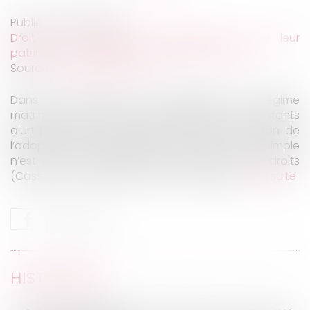
Publié le :
22/02/2022
Droit de la famille, des personnes et de leur
patrimoine
/
Couples et régime matrimoniaux
Source :
www.aurep.com
Dans le cadre d’un changement de régime
matrimonial, la dissimulation de l’existence d’enfants
d’un premier lit de l’un des époux à l’occasion de
l’adoption d’une séparation de biens pure simple
n’est pas constitutive d’une fraude à leurs droits
(Cass. 1ère civ., 26 janv. 2022, n° 20-18.726).
Lire la suite
HISTORIQUE