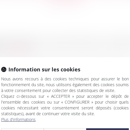
e (CCMI) protège-t-il toujours efficacement Les acquére
t...
Lire la suite
Information sur les cookies
Nous avons recours à des cookies techniques pour assurer le bon
fonctionnement du site, nous utilisons également des cookies soumis
à votre consentement pour collecter des statistiques de visite.
Cliquez ci-dessous sur « ACCEPTER » pour accepter le dépôt de
l'ensemble des cookies ou sur « CONFIGURER » pour choisir quels
néficiaire
cookies nécessitant votre consentement seront déposés (cookies
statistiques), avant de continuer votre visite du site.
Plus d'informations
preneur victime du manquement du bailleur à son obligatio
ut pas celle afférente à la garantie des vices cachés