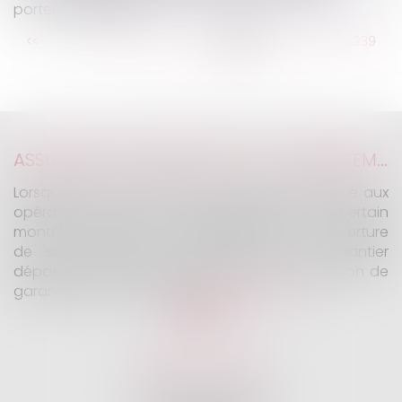
portent préjudice ?
...
<<
<
233
234
235
236
237
238
239
...
>
>>
ASSURANCE CONSTRUCTION : LE DÉPASSEMENT DU MONTANT MAXIMAL GARANTI PEUT EXCLURE TOUTE COUVERTURE
Lorsqu'un contrat d'assurance limite sa garantie aux
opérations dont le coût n'excède pas un certain
montant, l'assuré ne peut prétendre à la couverture
de son assureur s'il intervient sur un chantier
dépassant ce seuil sans avoir obtenu l'extension de
garantie prévue au contrat...
Lire la suite
KALIFA Avocats
45 Rue de Courcelles