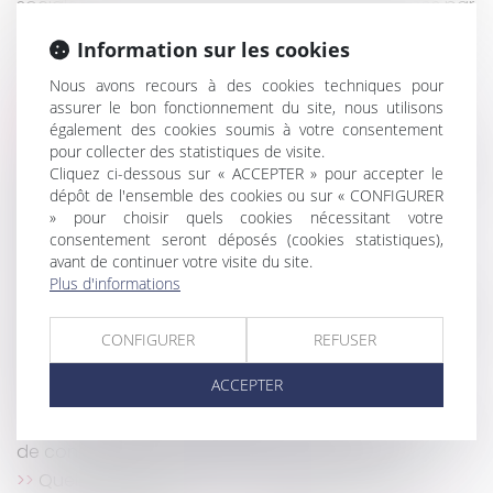
sociales : 2 nouveaux exemples chiffrés proposés par
l’URSSAF
Information sur les cookies
Certains héritiers n’ont pas le droit de renoncer à
une succession
Nous avons recours à des cookies techniques pour
assurer le bon fonctionnement du site, nous utilisons
Brèves précisions sur la responsabilité des
également des cookies soumis à votre consentement
architectes
pour collecter des statistiques de visite.
Entreprises familiales : c'est le bon moment pour la
Cliquez ci-dessous sur « ACCEPTER » pour accepter le
transmission
dépôt de l'ensemble des cookies ou sur « CONFIGURER
Logement squatté : quels recours pour les
» pour choisir quels cookies nécessitant votre
propriétaires ?
consentement seront déposés (cookies statistiques),
avant de continuer votre visite du site.
Un logement vendu avant le divorce n’est pas
Plus d'informations
soumis au droit de partage
Recours au télétravail : la consultation du CSE doit-
CONFIGURER
REFUSER
elle être systématique ?
La remise en main propre de la lettre de
ACCEPTER
licenciement est-elle possible ?
L'Autorité de la concurrence interdit une opération
de concentration entre deux hypermarchés
Quels recours quand les travaux d'un voisin