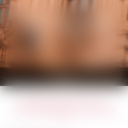
KALIFA Avocats
Ouvrir
le
Vous êtes ici :
Accueil
Brèves précisions sur la responsabilité des architectes
menu
Brèves précisions sur la
responsabilité des architectes