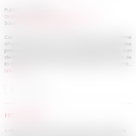
Publié le :
16/09/2020
Droit immobilier
/
Droit de la construction
Source :
www.actu-juridique.fr
Cet arrêt rendu le 19 mars 2020 par la troisième
chambre civile de la Cour de cassation apporte des
précisions sur le devoir de conseil de l’architecte, son
devoir de suivi des travaux et sur la mise en œuvre de
la clause exclusive de solidarité stipulée au contrat...
Lire la suite
HISTORIQUE
Nouveau dispositif d’exonération des cotisations